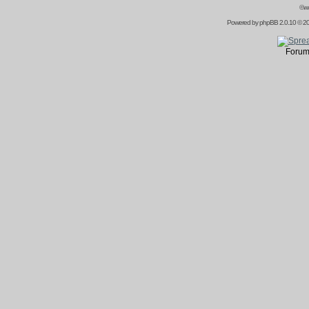
©ww
Powered by
phpBB
2.0.10 © 20
Forum