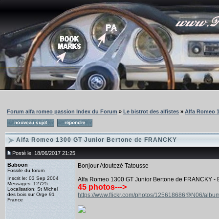
Forum alfa romeo passion Index du Forum
»
Le bistrot des alfistes
»
Alfa Romeo 
Alfa Romeo 1300 GT Junior Bertone de FRANCKY
Posté le: 18/06/2017 21:25
Baboon
Bonjour Atoutezé Tatousse
Fossile du forum
Inscrit le: 03 Sep 2004
Alfa Romeo 1300 GT Junior Bertone de FRANCKY - B
Messages: 12725
45 photos--->
Localisation: St Michel
des bois sur Orge 91
https://www.flickr.com/photos/125618686@N06/al
France