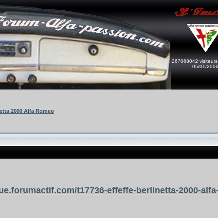
267068042 visiteurs
05/01/200
netta 2000 Alfa Romeo
que.forumactif.com/t17736-effeffe-berlinetta-2000-alf