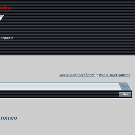
 depuis le
6
Voir le sujet précédent
::
Voir le sujet suivant
a-romeo