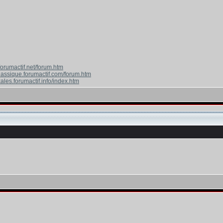
forumactif.net/forum.htm
classique.forumactif.com/forum.htm
ales.forumactif.info/index.htm