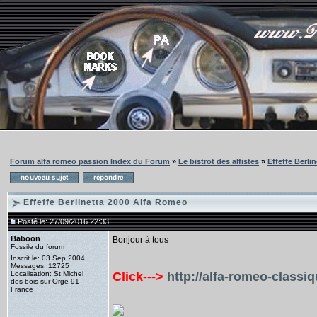
Forum alfa romeo passion Index du Forum
»
Le bistrot des alfistes
»
Effeffe Berli
Effeffe Berlinetta 2000 Alfa Romeo
Posté le: 27/09/2016 22:33
Baboon
Bonjour à tous
Fossile du forum
Inscrit le: 03 Sep 2004
Messages: 12725
Localisation: St Michel
Click--->
http://alfa-romeo-classi
des bois sur Orge 91
France