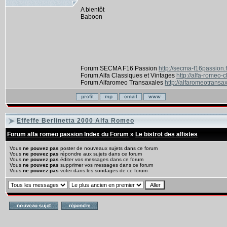
A bientôt
Baboon
Forum SECMA F16 Passion
http://secma-f16passion.
Forum Alfa Classiques et Vintages
http://alfa-romeo-
Forum Alfaromeo Transaxales
http://alfaromeotransax
Effeffe Berlinetta 2000 Alfa Romeo
Forum alfa romeo passion Index du Forum
»
Le bistrot des alfistes
Vous
ne pouvez pas
poster de nouveaux sujets dans ce forum
Vous
ne pouvez pas
répondre aux sujets dans ce forum
Vous
ne pouvez pas
éditer vos messages dans ce forum
Vous
ne pouvez pas
supprimer vos messages dans ce forum
Vous
ne pouvez pas
voter dans les sondages de ce forum