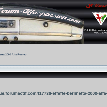
266480145 visiteurs
05/01/200
netta 2000 Alfa Romeo
que.forumactif.com/t17736-effeffe-berlinetta-2000-alf