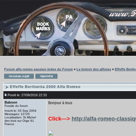
Forum alfa romeo passion Index du Forum
»
Le bistrot des alfistes
»
Effeffe Berli
Effeffe Berlinetta 2000 Alfa Romeo
Posté le: 27/09/2016 22:33
Baboon
Bonjour à tous
Fossile du forum
Inscrit le: 03 Sep 2004
Messages: 12725
Localisation: St Michel
Click--->
http://alfa-romeo-classi
des bois sur Orge 91
France