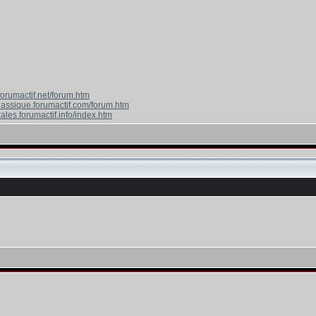
forumactif.net/forum.htm
classique.forumactif.com/forum.htm
ales.forumactif.info/index.htm