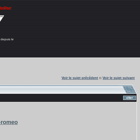
 depuis le
6
Voir le sujet précédent
::
Voir le sujet suivant
a-romeo