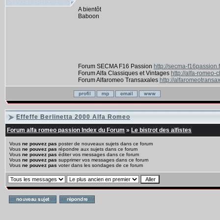
A bientôt
Baboon
Forum SECMA F16 Passion
http://secma-f16passion.
Forum Alfa Classiques et Vintages
http://alfa-romeo-
Forum Alfaromeo Transaxales
http://alfaromeotransax
Effeffe Berlinetta 2000 Alfa Romeo
Forum alfa romeo passion Index du Forum
»
Le bistrot des alfistes
Vous
ne pouvez pas
poster de nouveaux sujets dans ce forum
Vous
ne pouvez pas
répondre aux sujets dans ce forum
Vous
ne pouvez pas
éditer vos messages dans ce forum
Vous
ne pouvez pas
supprimer vos messages dans ce forum
Vous
ne pouvez pas
voter dans les sondages de ce forum