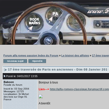
Forum alfa romeo passion Index du Forum
»
Le bistrot des alfistes
»
17 ème traver
17 ème traversée de Paris en anciennes - Dim 08 Janvier 201
Posté le: 04/01/2017 13:55
Baboon
Bonjour à tous
Fossile du forum
Inscrit le: 03 Sep 2004
Lien--->
http://alfa-romeo-classique.forumactif.c
Messages: 12725
Localisation: St Michel
des bois sur Orge 91
France
A bientôt