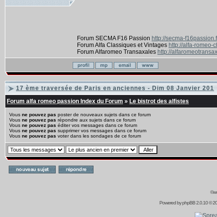
Forum SECMA F16 Passion
http://secma-f16passion.
Forum Alfa Classiques et Vintages
http://alfa-romeo-
Forum Alfaromeo Transaxales
http://alfaromeotransax
17 ème traversée de Paris en anciennes - Dim 08 Janvier 201
Forum alfa romeo passion Index du Forum
»
Le bistrot des alfistes
Vous
ne pouvez pas
poster de nouveaux sujets dans ce forum
Vous
ne pouvez pas
répondre aux sujets dans ce forum
Vous
ne pouvez pas
éditer vos messages dans ce forum
Vous
ne pouvez pas
supprimer vos messages dans ce forum
Vous
ne pouvez pas
voter dans les sondages de ce forum
©ww
Powered by
phpBB
2.0.10 © 20