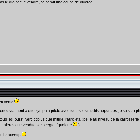
pas le droit de le vendre, ca serait une cause de divorce...
s en vente
mmence vraiment à être sympa à pilote avec toutes les modifs apportées, je suis en p
r tous les jours", verdict plus que mitigé, l'auto était belle au niveau de la carrosse
e galères et revendue sans regret (quoique
)
peu beaucoup