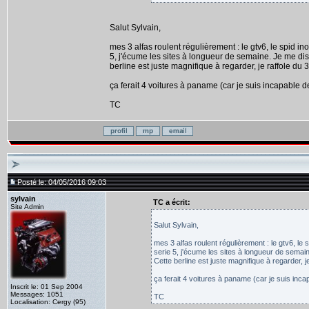
Salut Sylvain,
mes 3 alfas roulent régulièrement : le gtv6, le spid i
5, j'écume les sites à longueur de semaine. Je me dis q
berline est juste magnifique à regarder, je raffole du 3
ça ferait 4 voitures à paname (car je suis incapable de
TC
Posté le: 04/05/2016 09:03
sylvain
TC a écrit:
Site Admin
Salut Sylvain,
mes 3 alfas roulent régulièrement : le gtv6, le
serie 5, j'écume les sites à longueur de semain
Cette berline est juste magnifique à regarder, je
ça ferait 4 voitures à paname (car je suis incap
Inscrit le: 01 Sep 2004
Messages: 1051
TC
Localisation: Cergy (95)