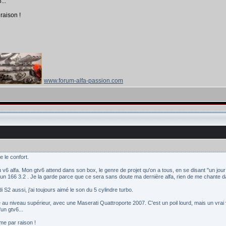
...
raison !
www.forum-alfa-passion.com
e le confort.
 v6 alfa. Mon gtv6 attend dans son box, le genre de projet qu'on a tous, en se disant "un jou
un 166 3.2 . Je la garde parce que ce sera sans doute ma dernière alfa, rien de me chante da
i S2 aussi, j'ai toujours aimé le son du 5 cylindre turbo.
 niveau supérieur, avec une Maserati Quattroporte 2007. C'est un poil lourd, mais un vrai véri
un gtv6...
me par raison !