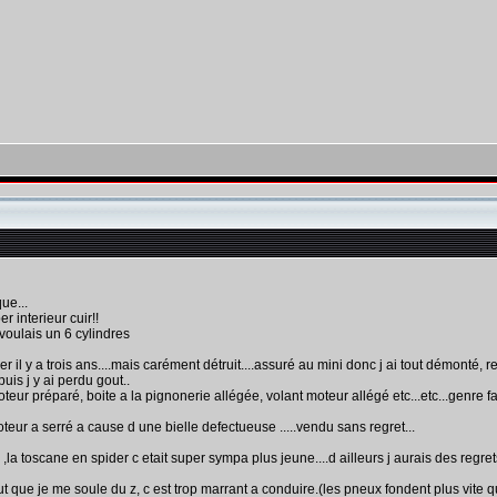
ue...
r interieur cuir!!
voulais un 6 cylindres
ider il y a trois ans....mais carément détruit....assuré au mini donc j ai tout démonté, 
puis j y ai perdu gout..
oteur préparé, boite a la pignonerie allégée, volant moteur allégé etc...etc...genre 
oteur a serré a cause d une bielle defectueuse .....vendu sans regret...
la toscane en spider c etait super sympa plus jeune....d ailleurs j aurais des regrets 
faut que je me soule du z, c est trop marrant a conduire.(les pneux fondent plus vite que