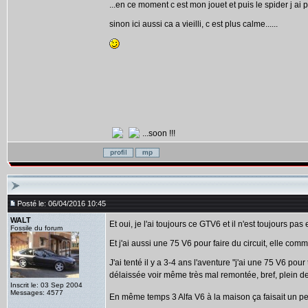
...en ce moment c est mon jouet et puis le spider j ai 
sinon ici aussi ca a vieilli, c est plus calme......
...soon !!!
Posté le: 06/04/2016 10:45
WALT
Et oui, je l'ai toujours ce GTV6 et il n'est toujours pa
Fossile du forum
Et j'ai aussi une 75 V6 pour faire du circuit, elle co
J'ai tenté il y a 3-4 ans l'aventure "j'ai une 75 V6 pou
délaissée voir même très mal remontée, bref, plein d
Inscrit le: 03 Sep 2004
Messages: 4577
En même temps 3 Alfa V6 à la maison ça faisait un 