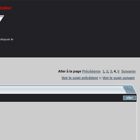
 depuis le
6
Aller à la page
Précédente
1
,
2
,
3
,
4
,
5
Suivante
Voir le sujet précédent
::
Voir le sujet suivant