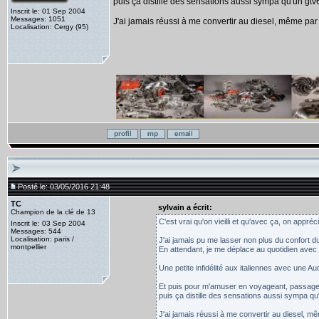
puis ça distille des sensations aussi sympa qu'un gtv6
Inscrit le: 01 Sep 2004
Messages: 1051
J'ai jamais réussi à me convertir au diesel, même par 
Localisation: Cergy (95)
Posté le: 03/05/2016 21:48
TC
sylvain a écrit:
Champion de la clé de 13
C'est vrai qu'on vieilli et qu'avec ça, on appréci
Inscrit le: 03 Sep 2004
Messages: 544
Localisation: paris /
J'ai jamais pu me lasser non plus du confort du
montpellier
En attendant, je me déplace au quotidien avec 
Une petite infidélité aux italiennes avec une Aud
Et puis pour m'amuser en voyageant, passage au
puis ça distille des sensations aussi sympa qu'
J'ai jamais réussi à me convertir au diesel, mê