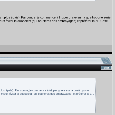
ant plus épais). Par contre, je commence à tripper grave sur la quattroporte serie
ieux éviter la duoselect (qui boufferait des embrayages) et préférer la ZF. Cette
t plus épais). Par contre, je commence à tripper grave sur la quattroporte
t mieux éviter la duoselect (qui boufferait des embrayages) et préférer la ZF.