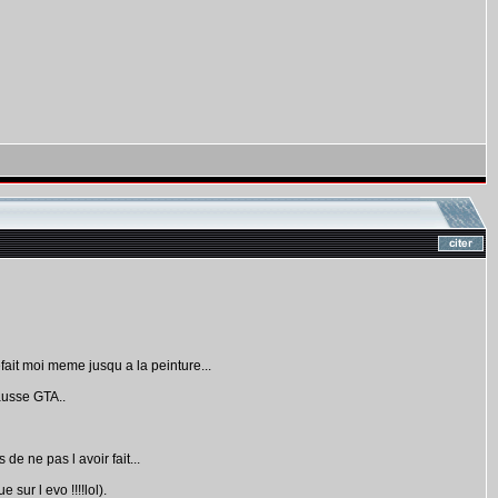
refait moi meme jusqu a la peinture...
fausse GTA..
de ne pas l avoir fait...
 sur l evo !!!!lol).