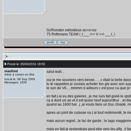
SURvirator mélodieux oo=v=oo
75 Rothmans TEAM /_l___ /== V ==\ ___l_\
Posté le: 05/04/2016 18:50
maxifred
salut walt...
Arbre à cames en tête
Inscrit le: 06 Sep 2004
oui je me souviens vers besse.......c était la belle époq
Messages: 1650
tu te rappelles je voulais acheter ton gtv avec son supe
le son de V6.....mmmm d ailleurs c est pour ca que je 
en fait j ai eu des galeres...je me suis fait grelé le sp
ca a duré un an et il est quasi neuf aujourdhui ...et de
quand au 1600 bal , j ,ai voulu faire un truc chiadé, m
apres un joint de culasse ou j ai tout redémonté, le m
mais aucun regret...le lac de garde ; le lago maggiore ,
mais en fait je reviendrais peut etre vers les alfa , il 