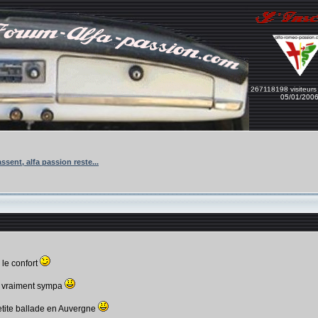
267118198 visiteurs
05/01/200
ssent, alfa passion reste...
 le confort
st vraiment sympa
tite ballade en Auvergne