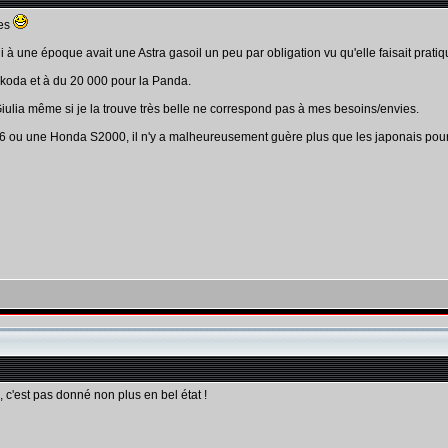
tes
ui à une époque avait une Astra gasoil un peu par obligation vu qu'elle faisait prat
koda et à du 20 000 pour la Panda.
 Giulia même si je la trouve très belle ne correspond pas à mes besoins/envies.
86 ou une Honda S2000, il n'y a malheureusement guère plus que les japonais pour 
 c'est pas donné non plus en bel état !