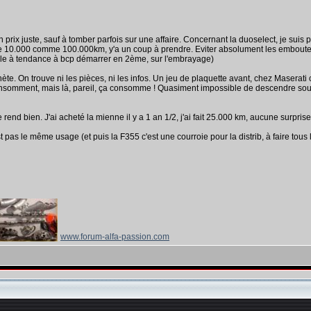
prix juste, sauf à tomber parfois sur une affaire. Concernant la duoselect, je suis 
e 10.000 comme 100.000km, y'a un coup à prendre. Eviter absolument les embouteilla
elle à tendance à bcp démarrer en 2ème, sur l'embrayage)
nète. On trouve ni les pièces, ni les infos. Un jeu de plaquette avant, chez Maserati c
i consomment, mais là, pareil, ça consomme ! Quasiment impossible de descendre so
e rend bien. J'ai acheté la mienne il y a 1 an 1/2, j'ai fait 25.000 km, aucune surpris
t pas le même usage (et puis la F355 c'est une courroie pour la distrib, à faire tou
www.forum-alfa-passion.com