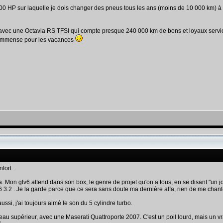
 100 HP sur laquelle je dois changer des pneus tous les ans (moins de 10 000 km) à
6 avec une Octavia RS TFSI qui compte presque 240 000 km de bons et loyaux serv
re immense pour les vacances
nfort.
a. Mon gtv6 attend dans son box, le genre de projet qu'on a tous, en se disant "un j
3.2 . Je la garde parce que ce sera sans doute ma dernière alfa, rien de me chante
ussi, j'ai toujours aimé le son du 5 cylindre turbo.
 supérieur, avec une Maserati Quattroporte 2007. C'est un poil lourd, mais un vrai 