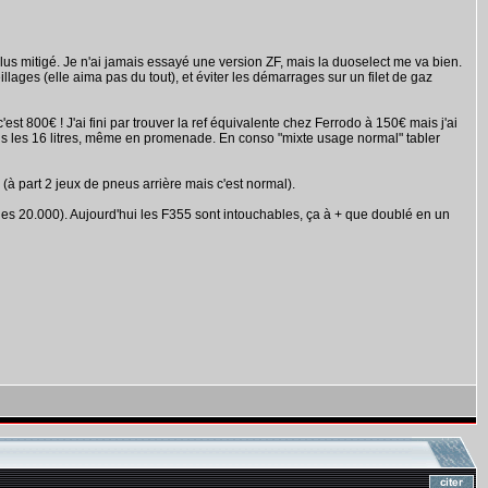
plus mitigé. Je n'ai jamais essayé une version ZF, mais la duoselect me va bien.
ges (elle aima pas du tout), et éviter les démarrages sur un filet de gaz
'est 800€ ! J'ai fini par trouver la ref équivalente chez Ferrodo à 150€ mais j'ai
us les 16 litres, même en promenade. En conso "mixte usage normal" tabler
e (à part 2 jeux de pneus arrière mais c'est normal).
s les 20.000). Aujourd'hui les F355 sont intouchables, ça à + que doublé en un