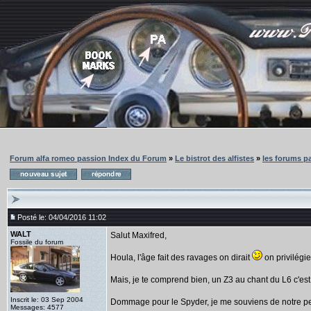
Forum alfa romeo passion Index du Forum
»
Le bistrot des alfistes
»
les forums pa
Posté le: 04/04/2016 11:02
WALT
Salut Maxifred,
Fossile du forum
Houla, l'âge fait des ravages on dirait
on privilégie
Mais, je te comprend bien, un Z3 au chant du L6 c'e
Inscrit le: 03 Sep 2004
Dommage pour le Spyder, je me souviens de notre pe
Messages: 4577