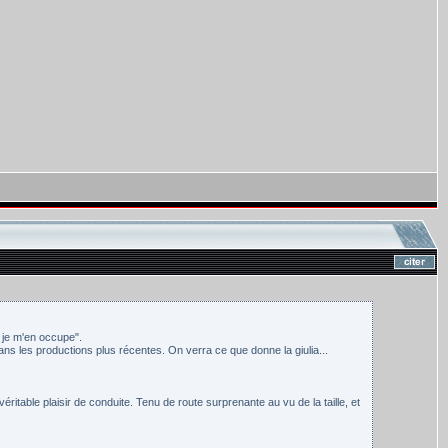
r je m'en occupe".
ns les productions plus récentes. On verra ce que donne la giulia...
table plaisir de conduite. Tenu de route surprenante au vu de la taille, et