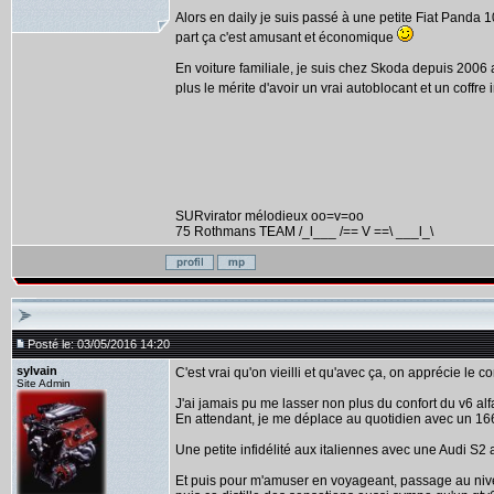
Alors en daily je suis passé à une petite Fiat Panda
part ça c'est amusant et économique
En voiture familiale, je suis chez Skoda depuis 200
plus le mérite d'avoir un vrai autoblocant et un coff
SURvirator mélodieux oo=v=oo
75 Rothmans TEAM /_l___ /== V ==\ ___l_\
Posté le: 03/05/2016 14:20
sylvain
C'est vrai qu'on vieilli et qu'avec ça, on apprécie le co
Site Admin
J'ai jamais pu me lasser non plus du confort du v6 alf
En attendant, je me déplace au quotidien avec un 166 
Une petite infidélité aux italiennes avec une Audi S2 a
Et puis pour m'amuser en voyageant, passage au niveau