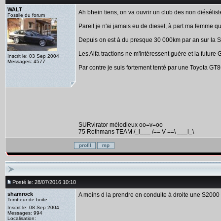
WALT
Ah bhein tiens, on va ouvrir un club des non diésélis
Fossile du forum
Pareil je n'ai jamais eu de diesel, à part ma femme q
Depuis on est à du presque 30 000km par an sur la S
Les Alfa tractions ne m'intéressent guère et la future
Inscrit le: 03 Sep 2004
Messages: 4577
Par contre je suis fortement tenté par une Toyota GT
SURvirator mélodieux oo=v=oo
75 Rothmans TEAM /_l___ /== V ==\ ___l_\
Posté le: 28/07/2016 10:10
shamrock
A moins d la prendre en conduite à droite une S2000 ,
Tombeur de boite
Inscrit le: 08 Sep 2004
Messages: 994
Localisation: