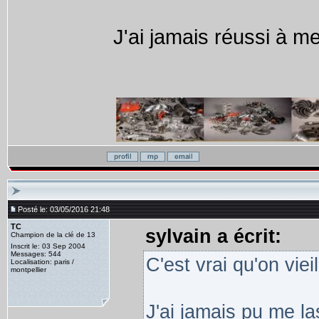
J'ai jamais réussi à m
Posté le: 03/05/2016 21:48
TC
sylvain a écrit:
Champion de la clé de 13
Inscrit le: 03 Sep 2004
Messages: 544
C'est vrai qu'on viei
Localisation: paris /
montpellier
J'ai jamais pu me la