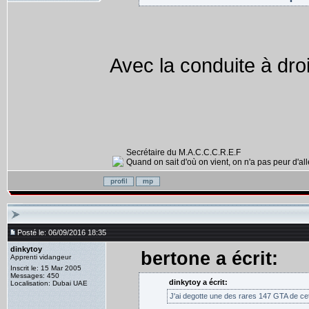
Avec la conduite à droi
Secrétaire du M.A.C.C.C.R.E.F
Quand on sait d'où on vient, on n'a pas peur d'alle
Posté le: 06/09/2016 18:35
dinkytoy
bertone a écrit:
Apprenti vidangeur
Inscrit le: 15 Mar 2005
Messages: 450
dinkytoy a écrit:
Localisation: Dubai UAE
J'ai degotte une des rares 147 GTA de cet