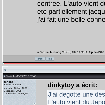
contree. L'auto vient d
ete partiellement jacqu
j'ai fait une belle con
à l'écurie: Mustang GT/CS, Alfa 147GTA, Alpine A310 
Posté le: 06/09/2016 07:45
bertone
dinkytoy a écrit:
Fossile du forum
Inscrit le: 10 Mai 2006
Messages: 3988
J'ai degotte une de
Localisation: auvergne
L'auto vient du Japo