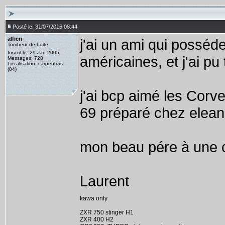
Posté le: 31/07/2016 08:44
alfieri
j'ai un ami qui posséd
Tombeur de boite
Inscrit le: 29 Jan 2005
américaines, et j'ai p
Messages: 728
Localisation: carpentras
(84)
j'ai bcp aimé les Cor
69 préparé chez eleano
mon beau pére à une c
Laurent
kawa only
ZXR 750 stinger H1
ZXR 400 H2