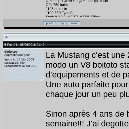
GPZ 997r TURBO ninja <-- oui ça existe
GPz 750 turbo
1135 en resto
1100 ZZR Type C
Saab 9.3 2.0t MAPTUN E85 275cv
ZX 10 TOMCAT
Posté le: 05/09/2016 21:42
dinkytoy
La Mustang c'est une 2
Apprenti vidangeur
Inscrit le: 15 Mar 2005
modo un V8 boitoto st
Messages: 450
Localisation: Dubai UAE
d'equipements et de p
Une auto parfaite pour 
chaque jour un peu pl
Sinon après 4 ans de b
semaine!!! J'ai degott