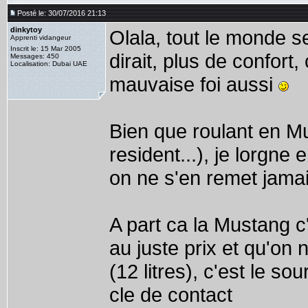
Posté le: 30/07/2016 21:13
dinkytoy
Olala, tout le monde s
Apprenti vidangeur
Inscrit le: 15 Mar 2005
dirait, plus de confor
Messages: 450
Localisation: Dubai UAE
mauvaise foi aussi
Bien que roulant en M
resident...), je lorgne
on ne s'en remet jama
A part ca la Mustang c'
au juste prix et qu'on 
(12 litres), c'est le s
cle de contact