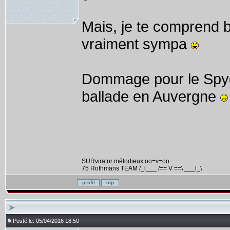
Mais, je te comprend b
vraiment sympa
Dommage pour le Spyde
ballade en Auvergne
SURvirator mélodieux oo=v=oo
75 Rothmans TEAM /_l___ /== V ==\ ___l_\
Posté le: 05/04/2016 18:50