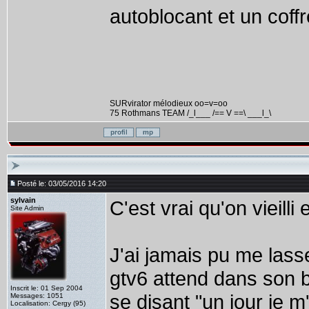
autoblocant et un cof
SURvirator mélodieux oo=v=oo
75 Rothmans TEAM /_l___ /== V ==\ ___l_\
Posté le: 03/05/2016 14:20
sylvain
C'est vrai qu'on vieilli
Site Admin
J'ai jamais pu me lass
gtv6 attend dans son b
Inscrit le: 01 Sep 2004
se disant "un jour je 
Messages: 1051
Localisation: Cergy (95)