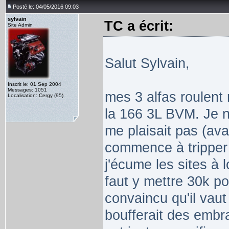
Posté le: 04/05/2016 09:03
sylvain
TC a écrit:
Site Admin
Salut Sylvain,
Inscrit le: 01 Sep 2004
Messages: 1051
mes 3 alfas roulent r
Localisation: Cergy (95)
la 166 3L BVM. Je ne
me plaisait pas (ava
commence à tripper g
j'écume les sites à 
faut y mettre 30k po
convaincu qu'il vaut
boufferait des embra