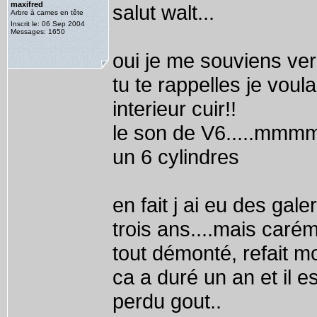
maxifred
salut walt...
Arbre à cames en tête
Inscrit le: 06 Sep 2004
Messages: 1650
oui je me souviens vers
tu te rappelles je voul
interieur cuir!!
le son de V6.....mmmm 
un 6 cylindres
en fait j ai eu des galer
trois ans....mais carém
tout démonté, refait m
ca a duré un an et il es
perdu gout..