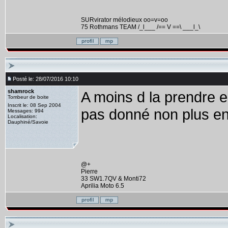
SURvirator mélodieux oo=v=oo
75 Rothmans TEAM /_l___ /== V ==\ ___l_\
Posté le: 28/07/2016 10:10
shamrock
A moins d la prendre e
Tombeur de boite
Inscrit le: 08 Sep 2004
pas donné non plus en 
Messages: 994
Localisation:
Dauphiné/Savoie
@+
Pierre
33 SW1.7QV & Monti72
Aprilia Moto 6.5