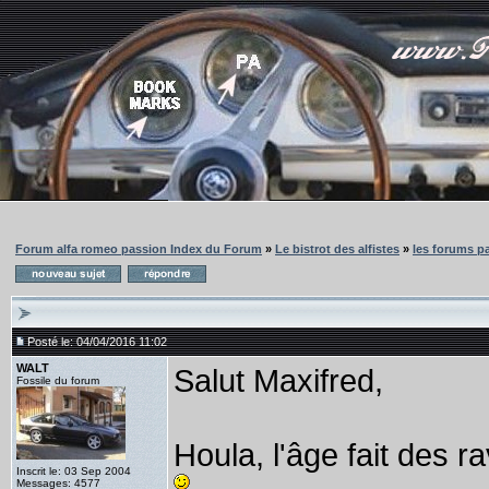
Forum alfa romeo passion Index du Forum
»
Le bistrot des alfistes
»
les forums pa
Posté le: 04/04/2016 11:02
WALT
Salut Maxifred,
Fossile du forum
Houla, l'âge fait des r
Inscrit le: 03 Sep 2004
Messages: 4577