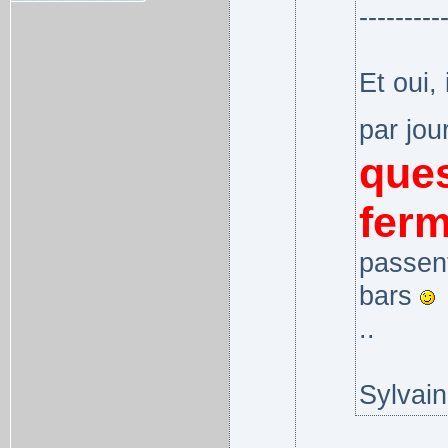
---------
Et oui,
par jou
ques
ferm
passent
bars
..
Sylvain