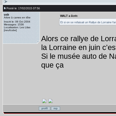
Posté le: 17/02/2015 07:56
usb
WALT a écrit:
Arbre à cames en tête
Inscrit le: 06 Oct 2004
Et si on se refaisait un Rallye de Lorraine l
Messages: 1536
Localisation: Les Lilas
[neufcube]
Alors ce rallye de Lor
la Lorraine en juin c'es
Si le musée auto de Nan
que ça