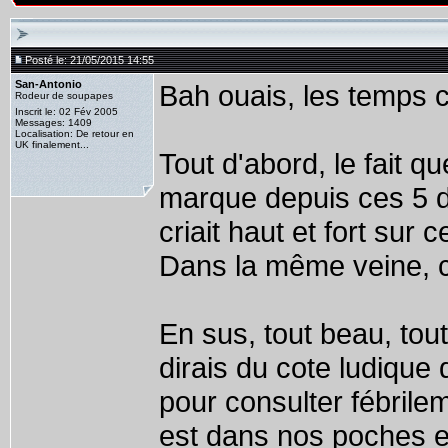
Posté le: 21/05/2015 14:55
San-Antonio
Bah ouais, les temps 
Rodeur de soupapes
Inscrit le: 02 Fév 2005
Messages: 1409
Localisation: De retour en
UK finalement...
Tout d'abord, le fait qu
marque depuis ces 5 de
criait haut et fort sur 
Dans la même veine, 
En sus, tout beau, tout
dirais du cote ludique 
pour consulter fébrile
est dans nos poches et