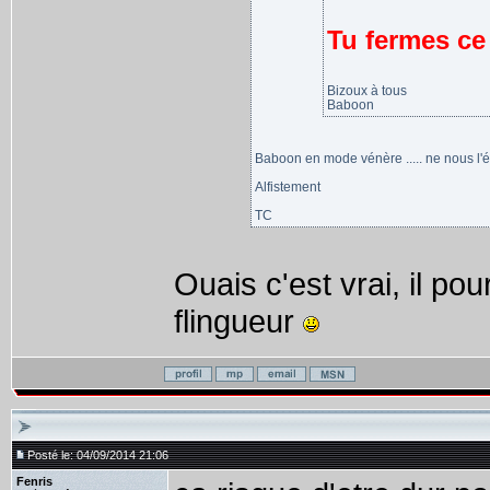
Tu fermes ce 
Bizoux à tous
Baboon
Baboon en mode vénère ..... ne nous l'éne
Alfistement
TC
Ouais c'est vrai, il po
flingueur
Posté le: 04/09/2014 21:06
Fenris