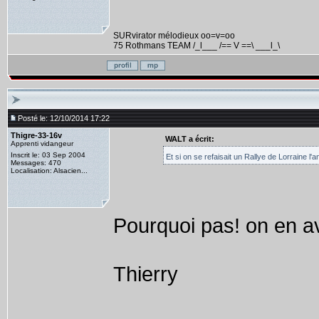
SURvirator mélodieux oo=v=oo
75 Rothmans TEAM /_l___ /== V ==\ ___l_\
Posté le: 12/10/2014 17:22
Thigre-33-16v
WALT a écrit:
Apprenti vidangeur
Inscrit le: 03 Sep 2004
Et si on se refaisait un Rallye de Lorraine l
Messages: 470
Localisation: Alsacien...
Pourquoi pas! on en ava
Thierry