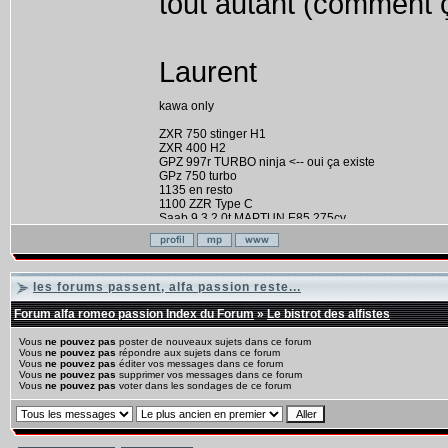
tout autant (comment ç
Laurent
kawa only
ZXR 750 stinger H1
ZXR 400 H2
GPZ 997r TURBO ninja <-- oui ça existe
GPz 750 turbo
1135 en resto
1100 ZZR Type C
Saab 9.3 2.0t MAPTUN E85 275cv
ZX 10 TOMCAT
les forums passent, alfa passion reste...
Forum alfa romeo passion Index du Forum
»
Le bistrot des alfistes
Vous
ne pouvez pas
poster de nouveaux sujets dans ce forum
Vous
ne pouvez pas
répondre aux sujets dans ce forum
Vous
ne pouvez pas
éditer vos messages dans ce forum
Vous
ne pouvez pas
supprimer vos messages dans ce forum
Vous
ne pouvez pas
voter dans les sondages de ce forum