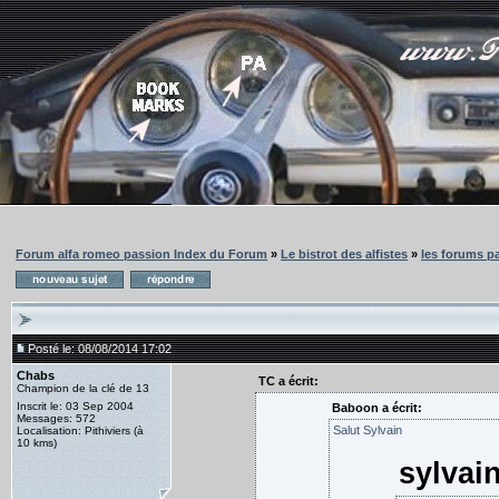
Forum alfa romeo passion Index du Forum
»
Le bistrot des alfistes
»
les forums pa
Posté le: 08/08/2014 17:02
Chabs
TC a écrit:
Champion de la clé de 13
Inscrit le: 03 Sep 2004
Baboon a écrit:
Messages: 572
Salut Sylvain
Localisation: Pithiviers (à
10 kms)
sylvain