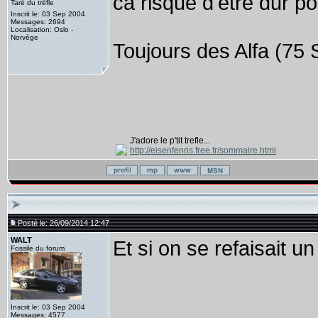
ca risque d'etre dur p
Taré du trêfle
Inscrit le: 03 Sep 2004
Messages: 2694
Localisation: Oslo -
Norvège
Toujours des Alfa (75 
J'adore le p'tit trefle...
http://eisenfenris.free.fr/sommaire.html
Posté le: 26/09/2014 12:47
WALT
Et si on se refaisait 
Fossile du forum
Inscrit le: 03 Sep 2004
Messages: 4577