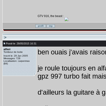
GTV 916, the beast :
Posté le: 28/05/2015 16:31
alfieri
ben ouais j'avais raison
Tombeur de boite
Inscrit le: 29 Jan 2005
Messages: 728
Localisation: carpentras
(84)
je roule toujours en a
gpz 997 turbo fait mais
d'ailleurs la guitare 