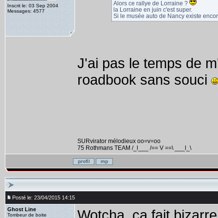
Alors ce rallye de Lorraine ?
Inscrit le: 03 Sep 2004
la Lorraine en juin c'est super.
Messages: 4577
Si le musée auto de Nancy existe encore, 
J'ai pas le temps de m
roadbook sans souci
SURvirator mélodieux oo=v=oo
75 Rothmans TEAM /_l___ /== V ==\ ___l_\
Posté le: 23/04/2015 14:15
Ghost Line
Wotcha, ça fait bizarr
Tombeur de boite