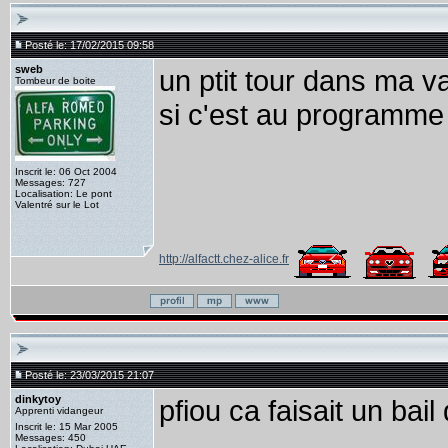
Posté le: 17/02/2015 09:58
sweb
un ptit tour dans ma v
Tombeur de boite
si c'est au programme a
Inscrit le: 06 Oct 2004
Messages: 727
Localisation: Le pont
Valentré sur le Lot
http://alfactt.chez-alice.fr
Posté le: 23/03/2015 21:07
dinkytoy
pfiou ca faisait un bail
Apprenti vidangeur
Inscrit le: 15 Mar 2005
Messages: 450