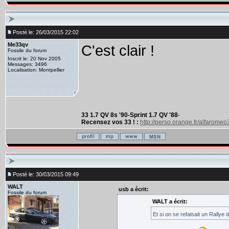
Posté le: 26/03/2015 22:02
Me33qv
C'est clair !
Fossile du forum
Inscrit le: 20 Nov 2005
Messages: 3496
Localisation: Montpellier
33 1.7 QV 8s '90-Sprint 1.7 QV '88
-
Recensez vos 33 ! :
http://perso.orange.fr/alfaromeo
Posté le: 30/03/2015 09:49
WALT
usb a écrit:
Fossile du forum
WALT a écrit:
Et si on se refaisait un Rallye