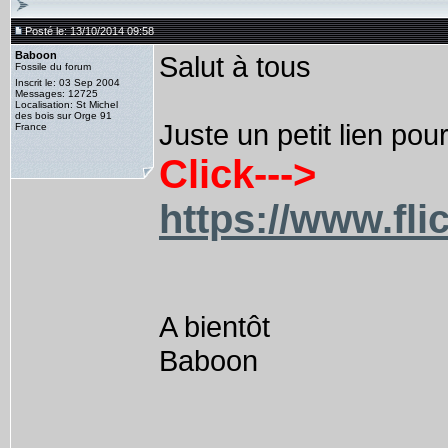
Posté le: 13/10/2014 09:58
Baboon
Salut à tous
Fossile du forum
Inscrit le: 03 Sep 2004
Messages: 12725
Localisation: St Michel
des bois sur Orge 91
Juste un petit lien pour
France
Click--->
https://www.fl
A bientôt
Baboon