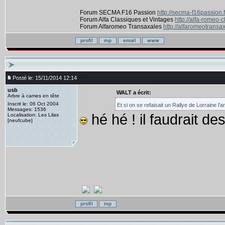
Forum SECMA F16 Passion
http://secma-f16passion.
Forum Alfa Classiques et Vintages
http://alfa-romeo-
Forum Alfaromeo Transaxales
http://alfaromeotransax
Posté le: 15/11/2014 12:14
usb
WALT a écrit:
Arbre à cames en tête
Inscrit le: 06 Oct 2004
Et si on se refaisait un Rallye de Lorraine l
Messages: 1536
hé hé ! il faudrait des
Localisation: Les Lilas
[neufcube]