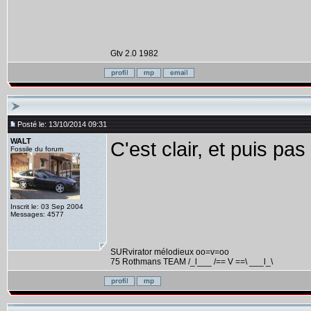
Gtv 2.0 1982
Posté le: 13/10/2014 09:31
WALT
C'est clair, et puis pas 
Fossile du forum
Inscrit le: 03 Sep 2004
Messages: 4577
SURvirator mélodieux oo=v=oo
75 Rothmans TEAM /_l___ /== V ==\ ___l_\