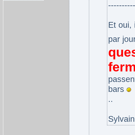
---------
Et oui,
par jou
ques
ferm
passent
bars
..
Sylvain