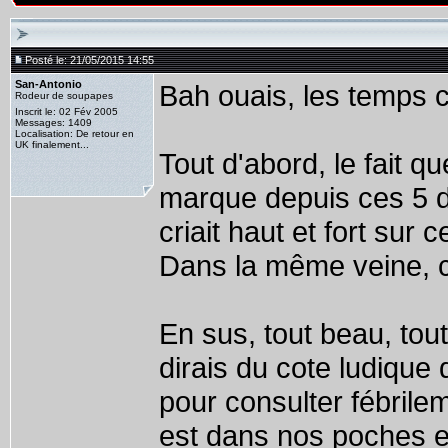
Posté le: 21/05/2015 14:55
San-Antonio
Bah ouais, les temps 
Rodeur de soupapes
Inscrit le: 02 Fév 2005
Messages: 1409
Localisation: De retour en
UK finalement...
Tout d'abord, le fait qu
marque depuis ces 5 de
criait haut et fort sur 
Dans la même veine, 
En sus, tout beau, tout
dirais du cote ludique 
pour consulter fébrile
est dans nos poches et