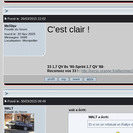
Posté le: 26/03/2015 22:02
Me33qv
C'est clair !
Fossile du forum
Inscrit le: 20 Nov 2005
Messages: 3496
Localisation: Montpellier
33 1.7 QV 8s '90-Sprint 1.7 QV '88
-
Recensez vos 33 ! :
http://perso.orange.fr/alfaromeo
Posté le: 30/03/2015 09:49
WALT
usb a écrit:
Fossile du forum
WALT a écrit:
Et si on se refaisait un Rallye