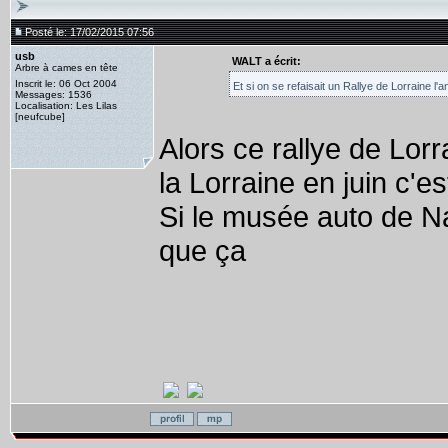
Posté le: 17/02/2015 07:56
usb
WALT a écrit:
Arbre à cames en tête
Inscrit le: 06 Oct 2004
Et si on se refaisait un Rallye de Lorraine l
Messages: 1536
Localisation: Les Lilas
[neufcube]
Alors ce rallye de Lor
la Lorraine en juin c'es
Si le musée auto de Nan
que ça