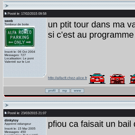
Posté le: 17/02/2015 09:58
sweb
un ptit tour dans ma v
Tombeur de boite
si c'est au programme a
Inscrit le: 06 Oct 2004
Messages: 727
Localisation: Le pont
Valentré sur le Lot
http://alfactt.chez-alice.fr
Posté le: 23/03/2015 21:07
dinkytoy
pfiou ca faisait un bail
Apprenti vidangeur
Inscrit le: 15 Mar 2005
Messages: 450