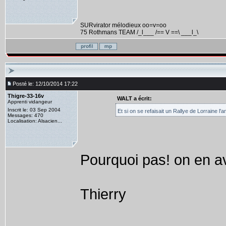
SURvirator mélodieux oo=v=oo
75 Rothmans TEAM /_l___ /== V ==\ ___l_\
Posté le: 12/10/2014 17:22
Thigre-33-16v
WALT a écrit:
Apprenti vidangeur
Inscrit le: 03 Sep 2004
Et si on se refaisait un Rallye de Lorraine l
Messages: 470
Localisation: Alsacien...
Pourquoi pas! on en ava
Thierry