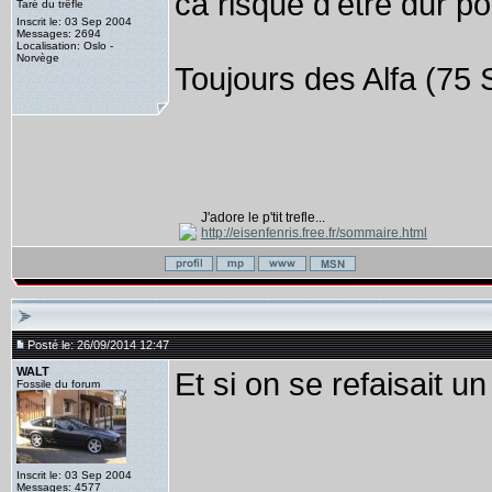
ca risque d'etre dur p
Taré du trêfle
Inscrit le: 03 Sep 2004
Messages: 2694
Localisation: Oslo -
Norvège
Toujours des Alfa (75 
J'adore le p'tit trefle...
http://eisenfenris.free.fr/sommaire.html
Posté le: 26/09/2014 12:47
WALT
Et si on se refaisait 
Fossile du forum
Inscrit le: 03 Sep 2004
Messages: 4577