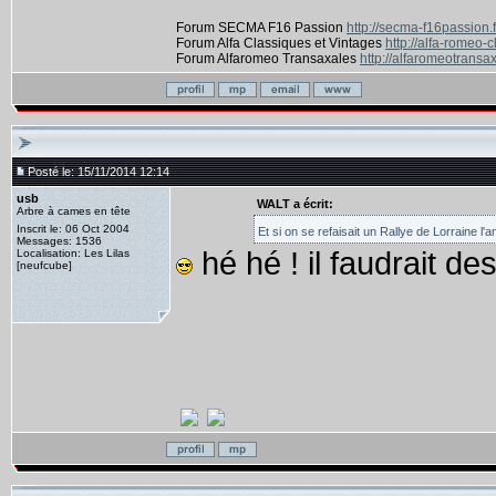
Forum SECMA F16 Passion
http://secma-f16passion.
Forum Alfa Classiques et Vintages
http://alfa-romeo-
Forum Alfaromeo Transaxales
http://alfaromeotransax
Posté le: 15/11/2014 12:14
usb
WALT a écrit:
Arbre à cames en tête
Inscrit le: 06 Oct 2004
Et si on se refaisait un Rallye de Lorraine l
Messages: 1536
hé hé ! il faudrait des
Localisation: Les Lilas
[neufcube]