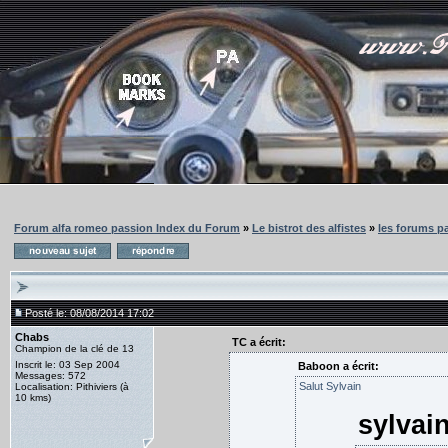
Forum alfa romeo passion Index du Forum
»
Le bistrot des alfistes
»
les forums pa
Posté le: 08/08/2014 17:02
Chabs
TC a écrit:
Champion de la clé de 13
Inscrit le: 03 Sep 2004
Baboon a écrit:
Messages: 572
Salut Sylvain
Localisation: Pithiviers (à
10 kms)
sylvain