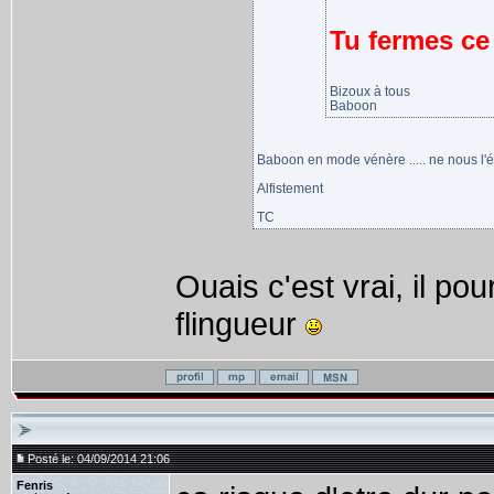
Tu fermes ce 
Bizoux à tous
Baboon
Baboon en mode vénère ..... ne nous l'éne
Alfistement
TC
Ouais c'est vrai, il po
flingueur
Posté le: 04/09/2014 21:06
Fenris