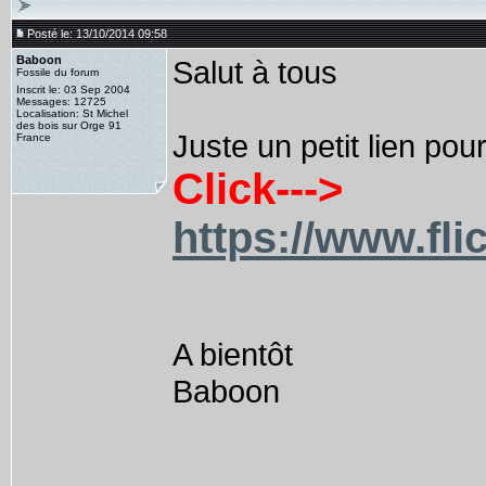
Posté le: 13/10/2014 09:58
Baboon
Salut à tous
Fossile du forum
Inscrit le: 03 Sep 2004
Messages: 12725
Localisation: St Michel
des bois sur Orge 91
Juste un petit lien pour
France
Click--->
https://www.fl
A bientôt
Baboon