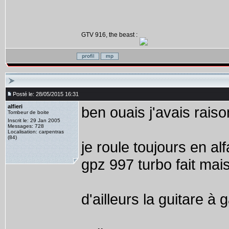
GTV 916, the beast :
Posté le: 28/05/2015 16:31
alfieri
ben ouais j'avais raison
Tombeur de boite
Inscrit le: 29 Jan 2005
Messages: 728
Localisation: carpentras
(84)
je roule toujours en a
gpz 997 turbo fait mais
d'ailleurs la guitare 