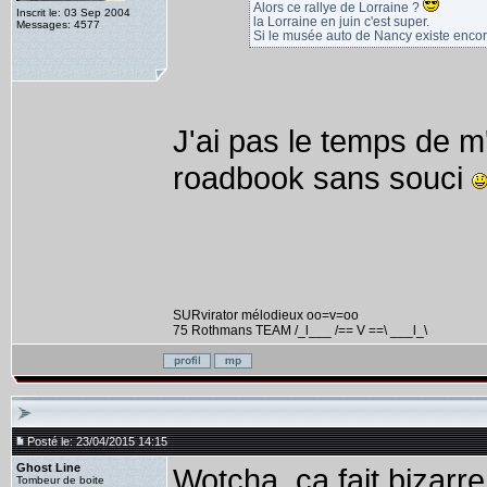
Alors ce rallye de Lorraine ?
Inscrit le: 03 Sep 2004
la Lorraine en juin c'est super.
Messages: 4577
Si le musée auto de Nancy existe encore, 
J'ai pas le temps de m
roadbook sans souci
SURvirator mélodieux oo=v=oo
75 Rothmans TEAM /_l___ /== V ==\ ___l_\
Posté le: 23/04/2015 14:15
Ghost Line
Wotcha, ça fait bizarr
Tombeur de boite