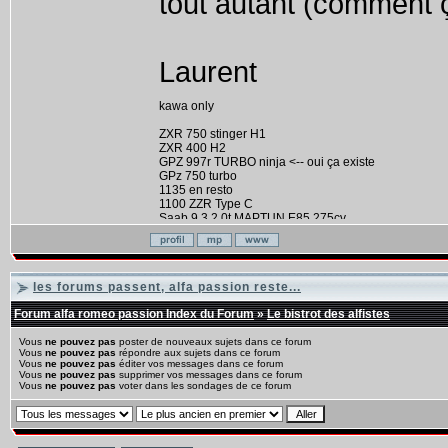
tout autant (comment ç
Laurent
kawa only
ZXR 750 stinger H1
ZXR 400 H2
GPZ 997r TURBO ninja <-- oui ça existe
GPz 750 turbo
1135 en resto
1100 ZZR Type C
Saab 9.3 2.0t MAPTUN E85 275cv
ZX 10 TOMCAT
les forums passent, alfa passion reste...
Forum alfa romeo passion Index du Forum
»
Le bistrot des alfistes
Vous
ne pouvez pas
poster de nouveaux sujets dans ce forum
Vous
ne pouvez pas
répondre aux sujets dans ce forum
Vous
ne pouvez pas
éditer vos messages dans ce forum
Vous
ne pouvez pas
supprimer vos messages dans ce forum
Vous
ne pouvez pas
voter dans les sondages de ce forum