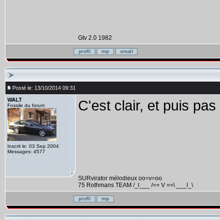
Gtv 2.0 1982
Posté le: 13/10/2014 09:31
WALT
C'est clair, et puis pas 
Fossile du forum
Inscrit le: 03 Sep 2004
Messages: 4577
SURvirator mélodieux oo=v=oo
75 Rothmans TEAM /_l___ /== V ==\ ___l_\