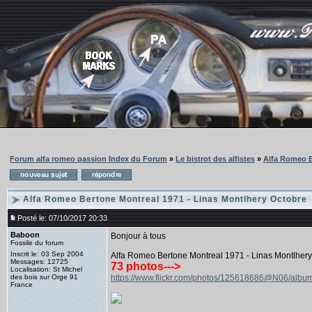
Forum alfa romeo passion Index du Forum
»
Le bistrot des alfistes
»
Alfa Romeo B
Alfa Romeo Bertone Montreal 1971 - Linas Montlhery Octobre
Posté le: 07/10/2017 20:33
Baboon
Bonjour à tous
Fossile du forum
Inscrit le: 03 Sep 2004
Alfa Romeo Bertone Montreal 1971 - Linas Montlher
Messages: 12725
73 photos--->
Localisation: St Michel
des bois sur Orge 91
https://www.flickr.com/photos/125618686@N06/al
France