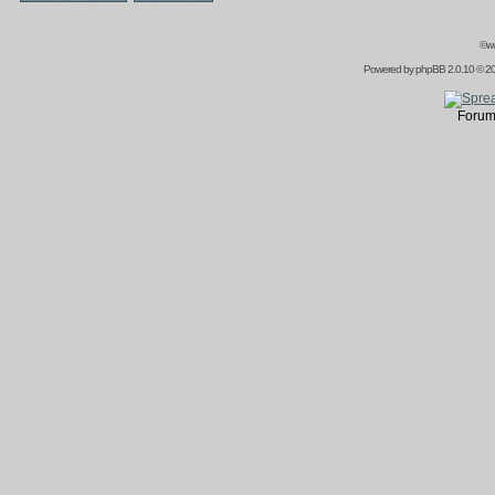
©ww
Powered by
phpBB
2.0.10 © 20
Forum