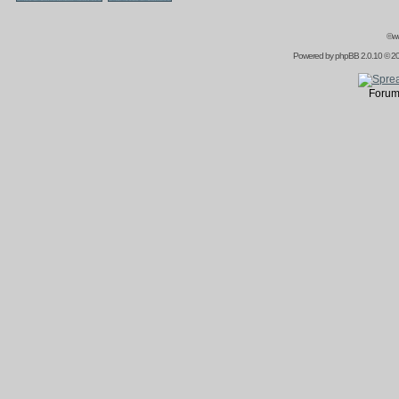
©ww
Powered by
phpBB
2.0.10 © 20
Forum