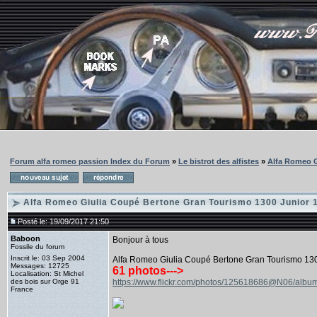
Forum alfa romeo passion Index du Forum
»
Le bistrot des alfistes
»
Alfa Romeo G
Alfa Romeo Giulia Coupé Bertone Gran Tourismo 1300 Junior 
Posté le: 19/09/2017 21:50
Baboon
Bonjour à tous
Fossile du forum
Inscrit le: 03 Sep 2004
Alfa Romeo Giulia Coupé Bertone Gran Tourismo 130
Messages: 12725
61 photos--->
Localisation: St Michel
des bois sur Orge 91
https://www.flickr.com/photos/125618686@N06/al
France