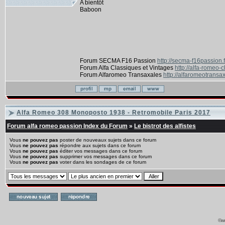
A bientôt
Baboon
Forum SECMA F16 Passion
http://secma-f16passion.
Forum Alfa Classiques et Vintages
http://alfa-romeo-
Forum Alfaromeo Transaxales
http://alfaromeotransax
Alfa Romeo 308 Monoposto 1938 - Retromobile Paris 2017
Forum alfa romeo passion Index du Forum
»
Le bistrot des alfistes
Vous
ne pouvez pas
poster de nouveaux sujets dans ce forum
Vous
ne pouvez pas
répondre aux sujets dans ce forum
Vous
ne pouvez pas
éditer vos messages dans ce forum
Vous
ne pouvez pas
supprimer vos messages dans ce forum
Vous
ne pouvez pas
voter dans les sondages de ce forum
©ww