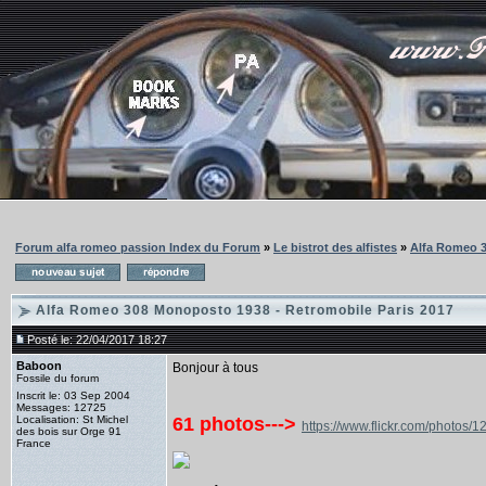
Forum alfa romeo passion Index du Forum
»
Le bistrot des alfistes
»
Alfa Romeo 3
Alfa Romeo 308 Monoposto 1938 - Retromobile Paris 2017
Posté le: 22/04/2017 18:27
Baboon
Bonjour à tous
Fossile du forum
Inscrit le: 03 Sep 2004
Messages: 12725
Localisation: St Michel
61 photos--->
https://www.flickr.com/phot
des bois sur Orge 91
France