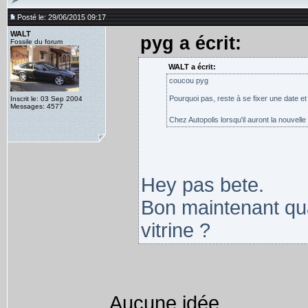
Posté le: 29/06/2015 09:17
WALT
pyg a écrit:
Fossile du forum
WALT a écrit:
coucou pyg
Pourquoi pas, reste à se fixer une date et 
Inscrit le: 03 Sep 2004
Messages: 4577
Chez Autopolis lorsqu'il auront la nouvelle 
Hey pas bete.
Bon maintenant qua
vitrine ?
Aucune idée.