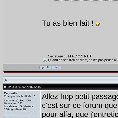
Tu as bien fait !
Secrétaire du M.A.C.C.C.R.E.F
Quand on sait d'où on vient, on n'a pas peur d'alle
Posté le: 07/02/2016 12:45
Cagouille
Allez hop petit passag
Champion de la clé de 13
Inscrit le: 12 Sep 2004
c'est sur ce forum qu
Messages: 543
Localisation: St Mariens
33/Angoulême 16
pour alfa, que j'entretie