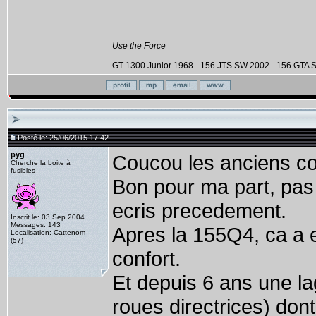
Use the Force
GT 1300 Junior 1968 - 156 JTS SW 2002 - 156 GTA
Posté le: 25/06/2015 17:42
pyg
Coucou les anciens c
Cherche la boite à
fusibles
Bon pour ma part, pas 
ecris precedement.
Inscrit le: 03 Sep 2004
Messages: 143
Apres la 155Q4, ca a et
Localisation: Cattenom
(57)
confort.
Et depuis 6 ans une lag
roues directrices) dont