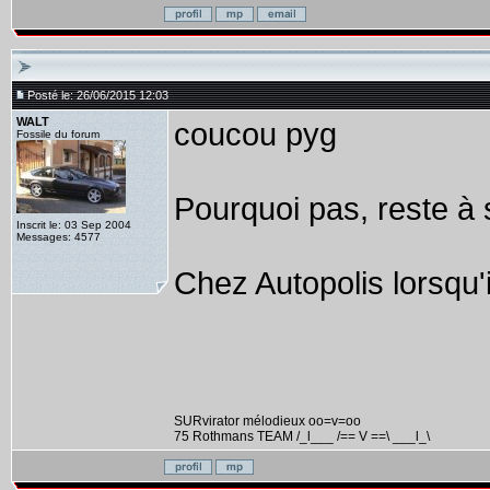
Posté le: 26/06/2015 12:03
WALT
coucou pyg
Fossile du forum
Pourquoi pas, reste à s
Inscrit le: 03 Sep 2004
Messages: 4577
Chez Autopolis lorsqu'i
SURvirator mélodieux oo=v=oo
75 Rothmans TEAM /_l___ /== V ==\ ___l_\