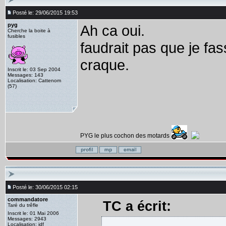
Posté le: 29/06/2015 19:53
pyg
Ah ca oui.
Cherche la boite à
fusibles
faudrait pas que je fa
craque.
Inscrit le: 03 Sep 2004
Messages: 143
Localisation: Cattenom
(57)
PYG le plus cochon des motards
Posté le: 30/06/2015 02:15
commandatore
TC a écrit:
Taré du trêfle
Inscrit le: 01 Mai 2006
Messages: 2943
Localisation: idf