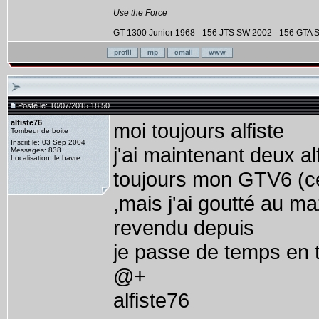
Use the Force
GT 1300 Junior 1968 - 156 JTS SW 2002 - 156 GTA
Posté le: 10/07/2015 18:50
alfiste76
moi toujours alfiste
Tombeur de boite
Inscrit le: 03 Sep 2004
j'ai maintenant deux al
Messages: 838
Localisation: le havre
toujours mon GTV6 (cel
,mais j'ai goutté au ma
revendu depuis
je passe de temps en 
@+
alfiste76