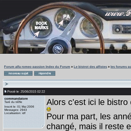
Forum alfa romeo passion Index du Forum
»
Le bistrot des alfistes
»
les forums pa
Posté le: 25/06/2015 02:22
commandatore
Alors c'est ici le bist
Taré du trêfle
Inscrit le: 01 Mai 2006
Messages: 2943
Localisation: idf
Pour ma part, les ann
changé, mais il reste 