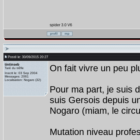
spider 3.0 V6
Posté le: 30/09/2015 20:27
tintinseb
On fait vivre un peu plu
Taré du trêfle
Inscrit le: 03 Sep 2004
Messages: 2061
Localisation: Nogaro (32)
Pour ma part, je suis 
suis Gersois depuis un 
Nogaro (miam, le circui
Mutation niveau profess