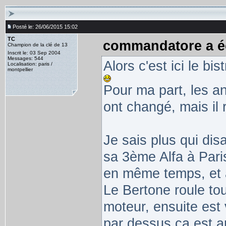
Posté le: 26/06/2015 15:02
TC
commandatore a éc
Champion de la clé de 13
Inscrit le: 03 Sep 2004
Messages: 544
Alors c'est ici le b
Localisation: paris /
montpellier
Pour ma part, les 
ont changé, mais il 
Je sais plus qui disai
sa 3ème Alfa à Paris.
en même temps, et 
Le Bertone roule touj
moteur, ensuite est
par dessus ça est a