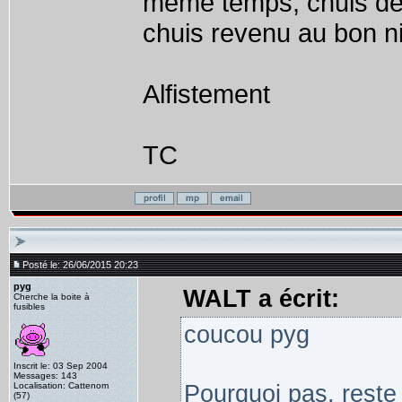
même temps, chuis de
chuis revenu au bon 
Alfistement
TC
Posté le: 26/06/2015 20:23
pyg
WALT a écrit:
Cherche la boite à
fusibles
coucou pyg
Inscrit le: 03 Sep 2004
Messages: 143
Localisation: Cattenom
Pourquoi pas, reste 
(57)