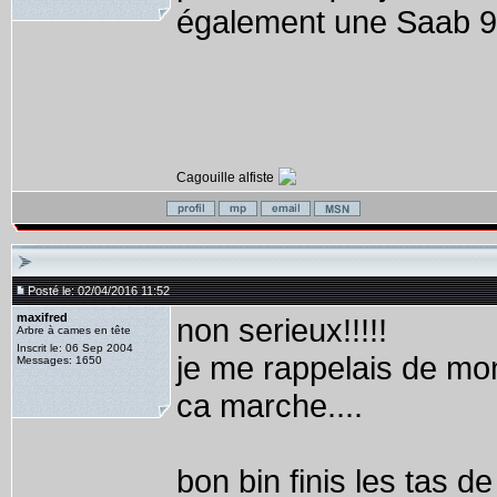
également une Saab 9
Cagouille alfiste
Posté le: 02/04/2016 11:52
maxifred
non serieux!!!!!
Arbre à cames en tête
Inscrit le: 06 Sep 2004
je me rappelais de mo
Messages: 1650
ca marche....
bon bin finis les tas de f