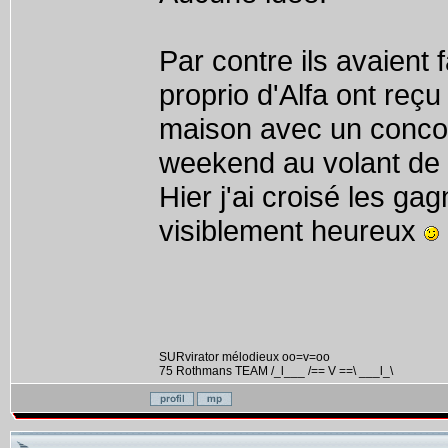
Par contre ils avaient
proprio d'Alfa ont reç
maison avec un concou
weekend au volant de 
Hier j'ai croisé les gag
visiblement heureux
SURvirator mélodieux oo=v=oo
75 Rothmans TEAM /_l___ /== V ==\ ___l_\