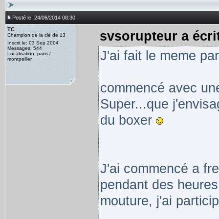
Posté le: 24/06/2014 08:30
TC
svsorupteur a écrit
Champion de la clé de 13
Inscrit le: 03 Sep 2004
Messages: 544
J'ai fait le meme pa
Localisation: paris /
montpellier
commencé avec une 
Super...que j'envisa
du boxer
J'ai commencé a freq
pendant des heures 
mouture, j'ai partici