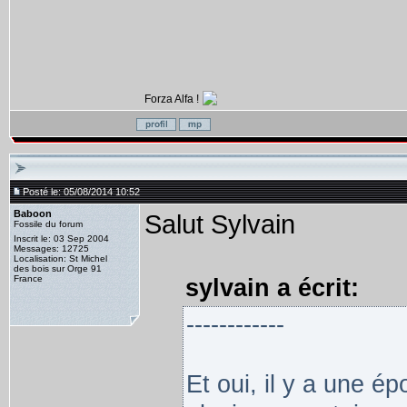
Forza Alfa !
Posté le: 05/08/2014 10:52
Baboon
Salut Sylvain
Fossile du forum
Inscrit le: 03 Sep 2004
Messages: 12725
Localisation: St Michel
des bois sur Orge 91
France
sylvain a écrit:
------------
Et oui, il y a une é