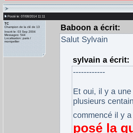
Posté le: 07/08/2014 11:11
TC
Baboon a écrit:
Champion de la clé de 13
Inscrit le: 03 Sep 2004
Messages: 544
Salut Sylvain
Localisation: paris /
montpellier
sylvain a écrit:
------------
Et oui, il y a un
plusieurs centain
commencé il y a
posé la qu