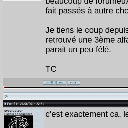
beaucoup de forumeux 
fait passés à autre ch
Je tiens le coup depuis
retrouvé une 3ème alf
parait un peu félé.
TC
Posté le: 21/06/2014 22:51
svsorupteur
c'est exactement ca, l
Rodeur de soupapes