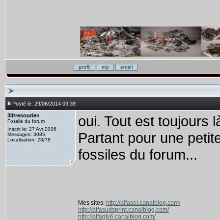
Posté le: 29/06/2014 09:39
3litresourien
oui. Tout est toujours 
Fossile du forum
Inscrit le: 27 Avr 2006
Partant pour une petit
Messages: 3085
Localisation: 28/78
fossiles du forum...
Mes sites:
http://alfasei.canalblog.com/
http://alfasudsprint.canalblog.com/
http://alfagtv6.canalblog.com/