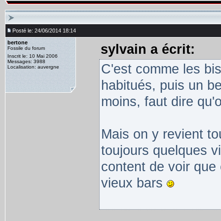
Posté le: 24/06/2014 18:14
bertone
sylvain a écrit:
Fossile du forum
Inscrit le: 10 Mai 2006
Messages: 3988
C'est comme les bist
Localisation: auvergne
habitués, puis un be
moins, faut dire qu'o
Mais on y revient t
toujours quelques vi
content de voir que
vieux bars