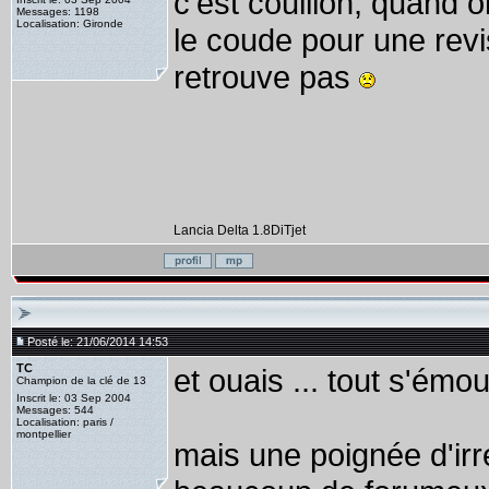
c'est couillon, quand
Messages: 1198
Localisation: Gironde
le coude pour une revis
retrouve pas
Lancia Delta 1.8DiTjet
Posté le: 21/06/2014 14:53
TC
et ouais ... tout s'émou
Champion de la clé de 13
Inscrit le: 03 Sep 2004
Messages: 544
Localisation: paris /
montpellier
mais une poignée d'irréd