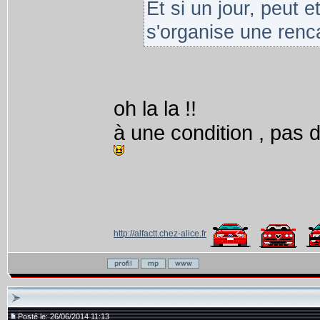
Et si un jour, peut e
s'organise une renca
oh la la !!
à une condition , pas 
http://alfactt.chez-alice.fr
Posté le: 26/06/2014 11:13