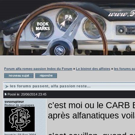
Forum alfa romeo passion Index du Forum
»
Le bistrot des alfistes
»
les forums pa
les forums passent, alfa passion reste...
Posté le: 20/06/2014 23:45
svsorupteur
c'est moi ou le CARB
Rodeur de soupapes
après alfanatiques voi
Inscrit le: 03 Sep 2004