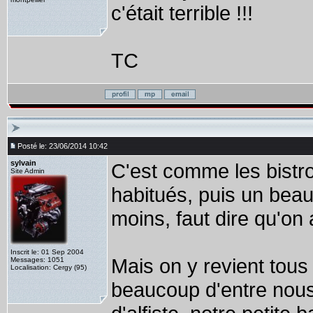
c'était terrible !!!
TC
Posté le: 23/06/2014 10:42
sylvain
C'est comme les bistro
Site Admin
habitués, puis un beau 
moins, faut dire qu'on a
Inscrit le: 01 Sep 2004
Mais on y revient tou
Messages: 1051
Localisation: Cergy (95)
beaucoup d'entre nous 