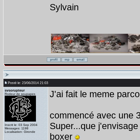
Sylvain
Posté le: 23/06/2014 21:03
svsorupteur
J'ai fait le meme parco
Rodeur de soupapes
commencé avec une 33
Super...que j'envisage
Inscrit le: 03 Sep 2004
Messages: 1198
Localisation: Gironde
boxer