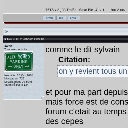
75TS x 2 , 33 Troféo , Saxo Bic , 4L /_l___ /== V ==\ _
Posté le: 25/06/2014 09:18
sweb
comme le dit sylvain
Tombeur de boite
Citation:
on y revient tous u
Inscrit le: 06 Oct 2004
Messages: 727
Localisation: Le pont
Valentré sur le Lot
et pour ma part depuis
mais force est de cons
forum c'etait au temps
des cepes