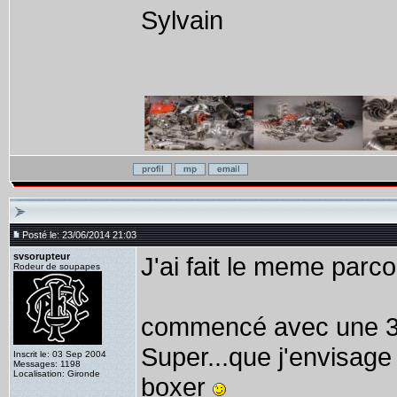
Sylvain
Posté le: 23/06/2014 21:03
svsorupteur
J'ai fait le meme parco
Rodeur de soupapes
commencé avec une 33
Super...que j'envisage
Inscrit le: 03 Sep 2004
Messages: 1198
Localisation: Gironde
boxer