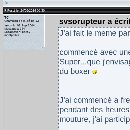
Posté le: 24/06/2014 08:30
TC
svsorupteur a écrit
Champion de la clé de 13
Inscrit le: 03 Sep 2004
Messages: 544
J'ai fait le meme pa
Localisation: paris /
montpellier
commencé avec une 
Super...que j'envisa
du boxer
J'ai commencé a freq
pendant des heures 
mouture, j'ai partici