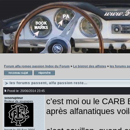
Forum alfa romeo passion Index du Forum
»
Le bistrot des alfistes
»
les forums pa
les forums passent, alfa passion reste...
Posté le: 20/06/2014 23:45
svsorupteur
c'est moi ou le CARB
Rodeur de soupapes
après alfanatiques voi
Inscrit le: 03 Sep 2004