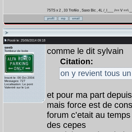
75TS x 2 , 33 Troféo , Saxo Bic , 4L /_l___ /== V ==\ _
Posté le: 25/06/2014 09:18
sweb
comme le dit sylvain
Tombeur de boite
Citation:
on y revient tous u
Inscrit le: 06 Oct 2004
Messages: 727
Localisation: Le pont
Valentré sur le Lot
et pour ma part depuis
mais force est de cons
forum c'etait au temps
des cepes