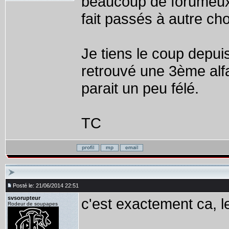
beaucoup de forumeux 
fait passés à autre ch
Je tiens le coup depuis
retrouvé une 3ème alf
parait un peu félé.
TC
Posté le: 21/06/2014 22:51
svsorupteur
c'est exactement ca, l
Rodeur de soupapes