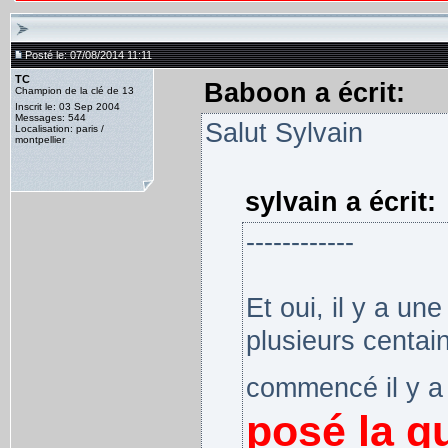
Posté le: 07/08/2014 11:11
TC
Baboon a écrit:
Champion de la clé de 13
Inscrit le: 03 Sep 2004
Messages: 544
Salut Sylvain
Localisation: paris /
montpellier
sylvain a écrit:
------------
Et oui, il y a un
plusieurs centain
commencé il y a
posé la qu