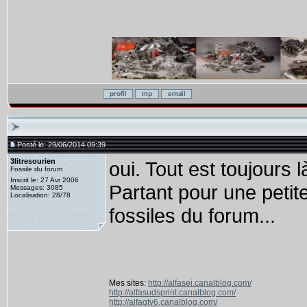
Posté le: 29/06/2014 09:39
3litresourien
oui. Tout est toujours 
Fossile du forum
Inscrit le: 27 Avr 2006
Partant pour une petit
Messages: 3085
Localisation: 28/78
fossiles du forum...
Mes sites:
http://alfasei.canalblog.com/
http://alfasudsprint.canalblog.com/
http://alfagtv6.canalblog.com/