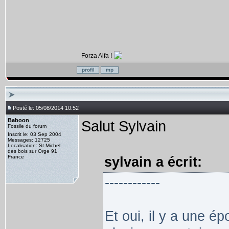
Forza Alfa !
Posté le: 05/08/2014 10:52
Baboon
Salut Sylvain
Fossile du forum
Inscrit le: 03 Sep 2004
Messages: 12725
Localisation: St Michel
des bois sur Orge 91
France
sylvain a écrit:
------------
Et oui, il y a une é