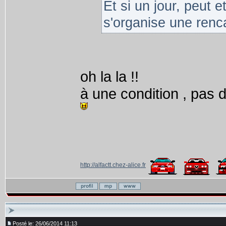
Et si un jour, peut e
s'organise une renca
oh la la !!
à une condition , pas 
http://alfactt.chez-alice.fr
Posté le: 26/06/2014 11:13