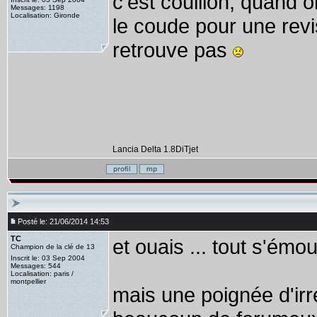
c'est couillon, quand
Messages: 1198
Localisation: Gironde
le coude pour une revis
retrouve pas
Lancia Delta 1.8DiTjet
Posté le: 21/06/2014 14:53
TC
et ouais ... tout s'émou
Champion de la clé de 13
Inscrit le: 03 Sep 2004
Messages: 544
Localisation: paris /
montpellier
mais une poignée d'irréd