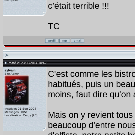
c'était terrible !!!
TC
Posté le: 23/06/2014 10:42
sylvain
C'est comme les bistro
Site Admin
habitués, puis un beau 
moins, faut dire qu'on a
Inscrit le: 01 Sep 2004
Mais on y revient tou
Messages: 1051
Localisation: Cergy (95)
beaucoup d'entre nous 