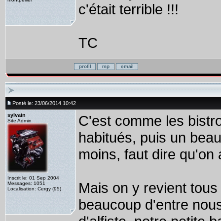
c'était terrible !!!
TC
Posté le: 23/06/2014 10:42
sylvain
C'est comme les bistro
Site Admin
habitués, puis un beau 
moins, faut dire qu'on a
Inscrit le: 01 Sep 2004
Mais on y revient tou
Messages: 1051
Localisation: Cergy (95)
beaucoup d'entre nous 