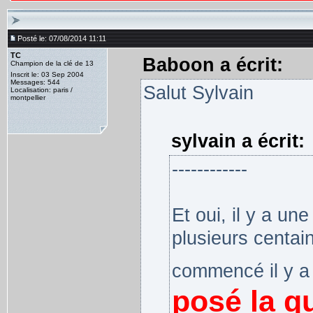
Posté le: 07/08/2014 11:11
TC
Baboon a écrit:
Champion de la clé de 13
Inscrit le: 03 Sep 2004
Messages: 544
Salut Sylvain
Localisation: paris /
montpellier
sylvain a écrit:
------------
Et oui, il y a un
plusieurs centain
commencé il y a
posé la qu