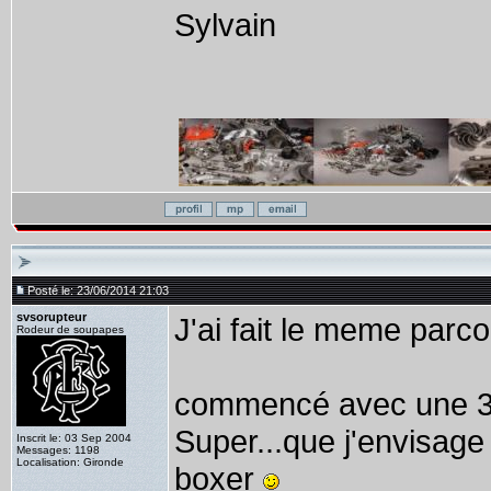
Sylvain
Posté le: 23/06/2014 21:03
svsorupteur
J'ai fait le meme parco
Rodeur de soupapes
commencé avec une 33
Super...que j'envisage
Inscrit le: 03 Sep 2004
Messages: 1198
Localisation: Gironde
boxer