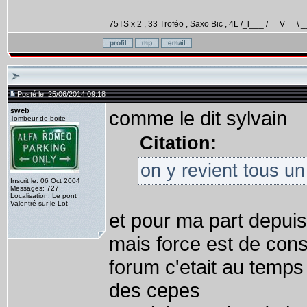
75TS x 2 , 33 Troféo , Saxo Bic , 4L /_l___ /== V ==\ _
Posté le: 25/06/2014 09:18
sweb
comme le dit sylvain
Tombeur de boite
Citation:
on y revient tous u
Inscrit le: 06 Oct 2004
Messages: 727
Localisation: Le pont
Valentré sur le Lot
et pour ma part depuis
mais force est de cons
forum c'etait au temps
des cepes