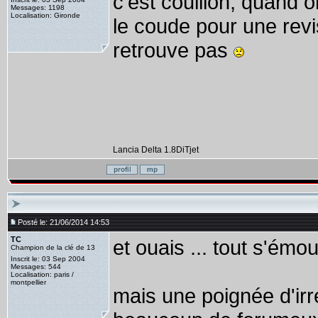
c'est couillon, quand
Messages: 1198
Localisation: Gironde
le coude pour une revis
retrouve pas
Lancia Delta 1.8DiTjet
Posté le: 21/06/2014 14:53
TC
et ouais ... tout s'émou
Champion de la clé de 13
Inscrit le: 03 Sep 2004
Messages: 544
Localisation: paris /
montpellier
mais une poignée d'irréd