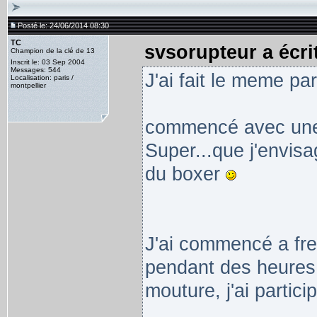
Posté le: 24/06/2014 08:30
TC
svsorupteur a écrit
Champion de la clé de 13
Inscrit le: 03 Sep 2004
Messages: 544
J'ai fait le meme pa
Localisation: paris /
montpellier
commencé avec une 
Super...que j'envisa
du boxer
J'ai commencé a freq
pendant des heures 
mouture, j'ai partici