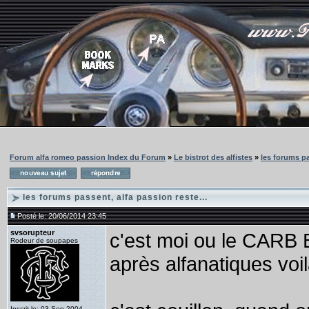
Forum alfa romeo passion Index du Forum
»
Le bistrot des alfistes
»
les forums pa
les forums passent, alfa passion reste...
Posté le: 20/06/2014 23:45
svsorupteur
c'est moi ou le CARB
Rodeur de soupapes
après alfanatiques voi
Inscrit le: 03 Sep 2004