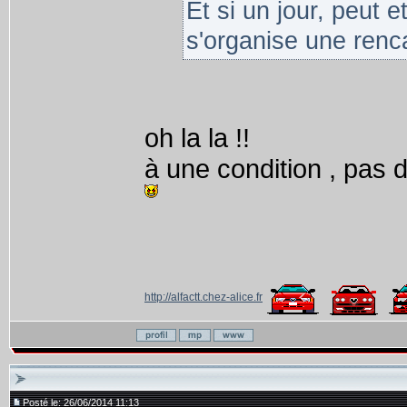
Et si un jour, peut e
s'organise une renca
oh la la !!
à une condition , pas 
http://alfactt.chez-alice.fr
Posté le: 26/06/2014 11:13