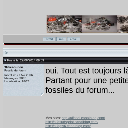
Posté le: 29/06/2014 09:39
3litresourien
oui. Tout est toujours 
Fossile du forum
Inscrit le: 27 Avr 2006
Partant pour une petit
Messages: 3085
Localisation: 28/78
fossiles du forum...
Mes sites:
http://alfasei.canalblog.com/
http://alfasudsprint.canalblog.com/
http://alfagtv6.canalblog.com/