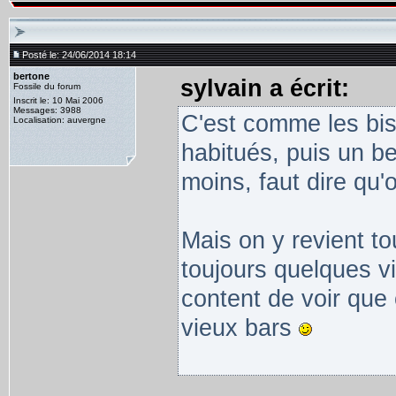
Posté le: 24/06/2014 18:14
bertone
sylvain a écrit:
Fossile du forum
Inscrit le: 10 Mai 2006
Messages: 3988
C'est comme les bist
Localisation: auvergne
habitués, puis un be
moins, faut dire qu'o
Mais on y revient t
toujours quelques vi
content de voir que
vieux bars