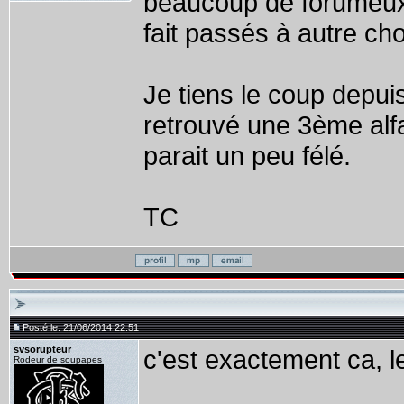
beaucoup de forumeux 
fait passés à autre ch
Je tiens le coup depuis
retrouvé une 3ème alf
parait un peu félé.
TC
Posté le: 21/06/2014 22:51
svsorupteur
c'est exactement ca, l
Rodeur de soupapes