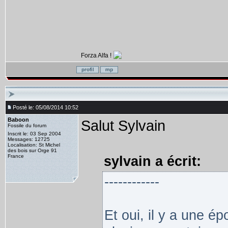
Forza Alfa !
Posté le: 05/08/2014 10:52
Baboon
Salut Sylvain
Fossile du forum
Inscrit le: 03 Sep 2004
Messages: 12725
Localisation: St Michel
des bois sur Orge 91
France
sylvain a écrit:
------------
Et oui, il y a une é