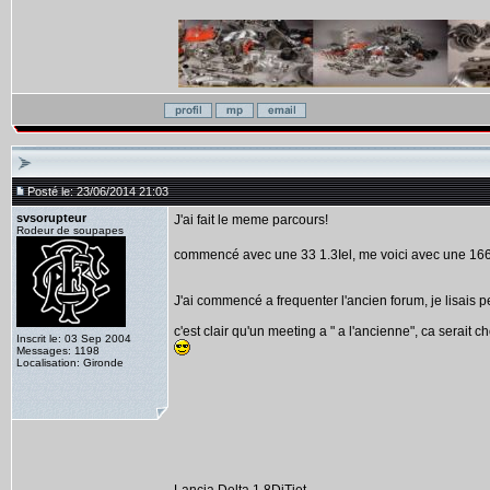
Posté le: 23/06/2014 21:03
svsorupteur
J'ai fait le meme parcours!
Rodeur de soupapes
commencé avec une 33 1.3Iel, me voici avec une 166 
J'ai commencé a frequenter l'ancien forum, je lisais p
c'est clair qu'un meeting a " a l'ancienne", ca serait c
Inscrit le: 03 Sep 2004
Messages: 1198
Localisation: Gironde