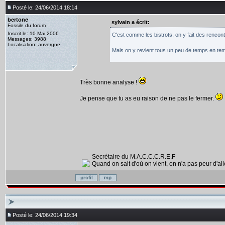
Posté le: 24/06/2014 18:14
bertone
sylvain a écrit:
Fossile du forum
Inscrit le: 10 Mai 2006
C'est comme les bistrots, on y fait des rencontr
Messages: 3988
Localisation: auvergne
Mais on y revient tous un peu de temps en temp
Très bonne analyse !
Je pense que tu as eu raison de ne pas le fermer.
Secrétaire du M.A.C.C.C.R.E.F
Quand on sait d'où on vient, on n'a pas peur d'alle
Posté le: 24/06/2014 19:34