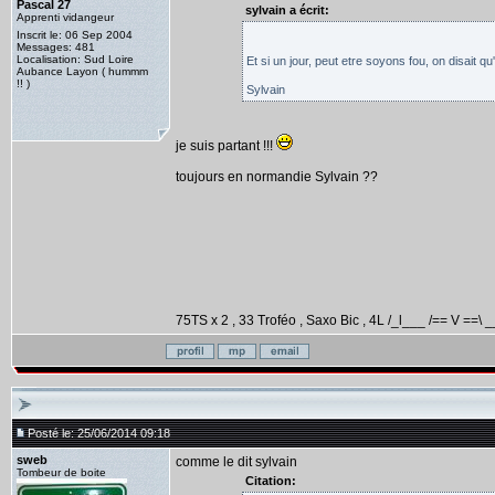
Pascal 27
sylvain a écrit:
Apprenti vidangeur
Inscrit le: 06 Sep 2004
Messages: 481
Localisation: Sud Loire
Et si un jour, peut etre soyons fou, on disait q
Aubance Layon ( hummm
!! )
Sylvain
je suis partant !!!
toujours en normandie Sylvain ??
75TS x 2 , 33 Troféo , Saxo Bic , 4L /_l___ /== V ==\ _
Posté le: 25/06/2014 09:18
sweb
comme le dit sylvain
Tombeur de boite
Citation: