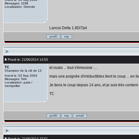
Messages: 1198
Localisation: Gironde
Lancia Delta 1.8DiTjet
Posté le: 21/06/2014 14:53
TC
et ouais ... tout s'émousse ....
Champion de la clé de 13
Inscrit le: 03 Sep 2004
mais une poignée d'irréductibles tient le coup ... en
Messages: 544
Localisation: paris /
Je tiens le coup depuis 14 ans, et je suis très conten
montpellier
TC
Posté le: 21/06/2014 22:51