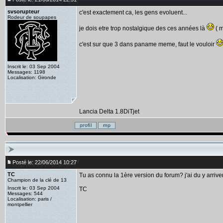
svsorupteur
c'est exactement ca, les gens evoluent...
Rodeur de soupapes
je dois etre trop nostalgique des ces années là
( m
c'est sur que 3 dans paname meme, faut le vouloir
Inscrit le: 03 Sep 2004
Messages: 1198
Localisation: Gironde
Lancia Delta 1.8DiTjet
Posté le: 22/06/2014 10:27
TC
Tu as connu la 1ère version du forum? j'ai du y arriver 
Champion de la clé de 13
Inscrit le: 03 Sep 2004
TC
Messages: 544
Localisation: paris /
montpellier