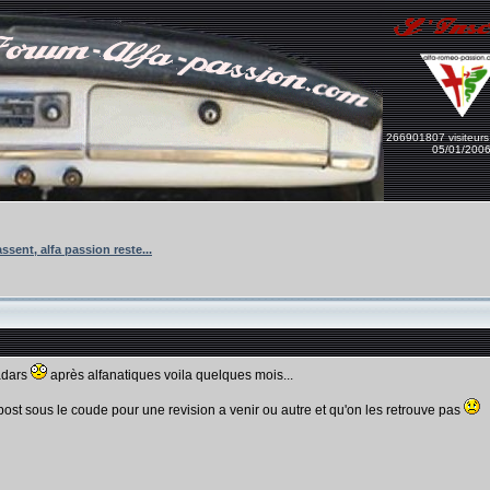
266901807 visiteurs
05/01/200
ssent, alfa passion reste...
adars
après alfanatiques voila quelques mois...
ost sous le coude pour une revision a venir ou autre et qu'on les retrouve pas