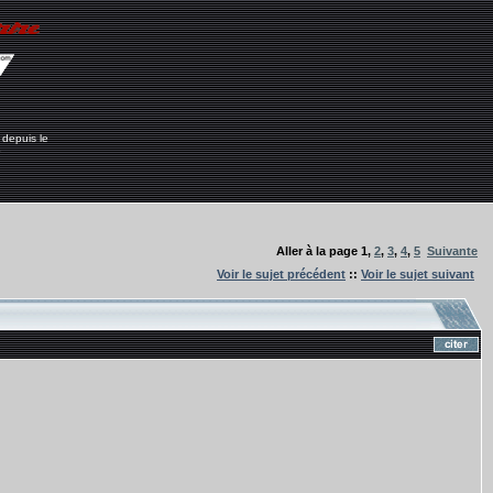
 depuis le
6
Aller à la page
1
,
2
,
3
,
4
,
5
Suivante
Voir le sujet précédent
::
Voir le sujet suivant