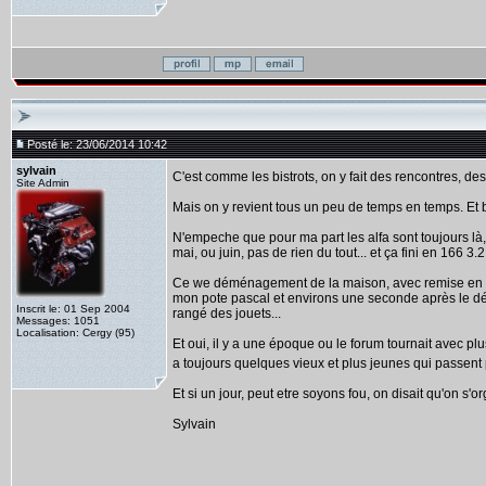
Posté le: 23/06/2014 10:42
sylvain
C'est comme les bistrots, on y fait des rencontres, des 
Site Admin
Mais on y revient tous un peu de temps en temps. Et b
N'empeche que pour ma part les alfa sont toujours l
mai, ou juin, pas de rien du tout... et ça fini en 166 3.
Ce we déménagement de la maison, avec remise en route
mon pote pascal et environs une seconde après le dém
Inscrit le: 01 Sep 2004
rangé des jouets...
Messages: 1051
Localisation: Cergy (95)
Et oui, il y a une époque ou le forum tournait avec plu
a toujours quelques vieux et plus jeunes qui passent 
Et si un jour, peut etre soyons fou, on disait qu'on s'o
Sylvain