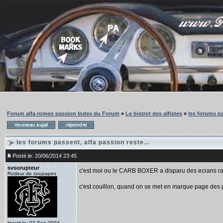
Forum alfa romeo passion Index du Forum
»
Le bistrot des alfistes
»
les forums pa
les forums passent, alfa passion reste...
Posté le: 20/06/2014 23:45
svsorupteur
c'est moi ou le CARB BOXER a disparu des ecrans r
Rodeur de soupapes
c'est couillon, quand on se met en marque page des p
Inscrit le: 03 Sep 2004