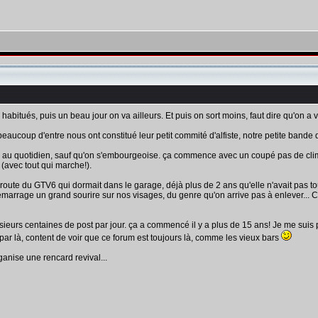
habitués, puis un beau jour on va ailleurs. Et puis on sort moins, faut dire qu'on a vi
eaucoup d'entre nous ont constitué leur petit commité d'alfiste, notre petite bande 
à, au quotidien, sauf qu'on s'embourgeoise. ça commence avec un coupé pas de clim
2 (avec tout qui marche!).
 du GTV6 qui dormait dans le garage, déjà plus de 2 ans qu'elle n'avait pas tourné
arrage un grand sourire sur nos visages, du genre qu'on arrive pas à enlever... Co
sieurs centaines de post par jour. ça a commencé il y a plus de 15 ans! Je me suis pos
par là, content de voir que ce forum est toujours là, comme les vieux bars
rganise une rencard revival...