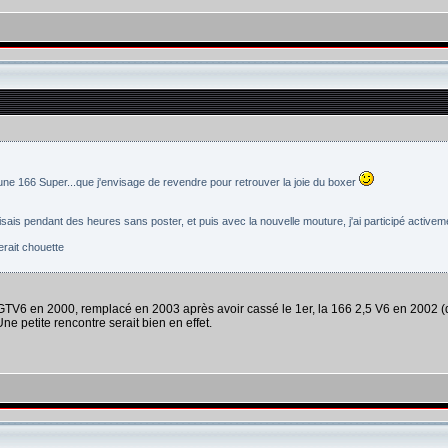
e 166 Super...que j'envisage de revendre pour retrouver la joie du boxer
isais pendant des heures sans poster, et puis avec la nouvelle mouture, j'ai participé activeme
erait chouette
e GTV6 en 2000, remplacé en 2003 après avoir cassé le 1er, la 166 2,5 V6 en 2002
Une petite rencontre serait bien en effet.