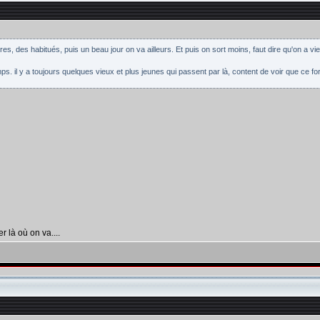
es, des habitués, puis un beau jour on va ailleurs. Et puis on sort moins, faut dire qu'on a viei
s. il y a toujours quelques vieux et plus jeunes qui passent par là, content de voir que ce f
r là où on va....