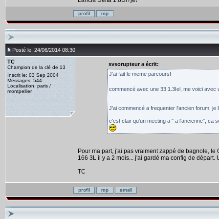
Lancia Delta 1.8DiTjet
Posté le: 24/06/2014 08:30
TC
svsorupteur a écrit:
Champion de la clé de 13
J'ai fait le meme parcours!
Inscrit le: 03 Sep 2004
Messages: 544
Localisation: paris /
commencé avec une 33 1.3Iel, me voici avec un
montpellier
J'ai commencé a frequenter l'ancien forum, je l
c'est clair qu'un meeting a " a l'ancienne", ca s
Pour ma part, j'ai pas vraiment zappé de bagnole, l
166 3L il y a 2 mois... j'ai gardé ma config de départ. 
TC