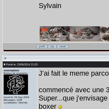
Sylvain
Posté le: 23/06/2014 21:03
svsorupteur
J'ai fait le meme parco
Rodeur de soupapes
commencé avec une 33
Super...que j'envisage
Inscrit le: 03 Sep 2004
Messages: 1198
Localisation: Gironde
boxer