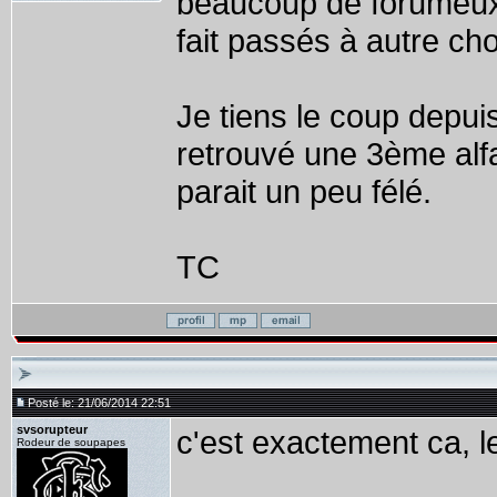
beaucoup de forumeux 
fait passés à autre ch
Je tiens le coup depuis
retrouvé une 3ème alf
parait un peu félé.
TC
Posté le: 21/06/2014 22:51
svsorupteur
c'est exactement ca, l
Rodeur de soupapes