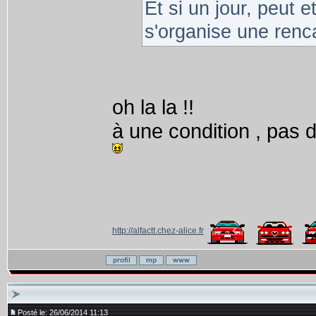
Et si un jour, peut e
s'organise une renca
oh la la !!
à une condition , pas 
http://alfactt.chez-alice.fr
Posté le: 26/06/2014 11:13