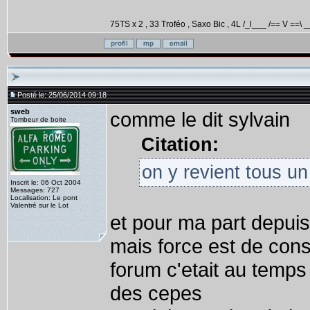
75TS x 2 , 33 Troféo , Saxo Bic , 4L /_l___ /== V ==\ _
Posté le: 25/06/2014 09:18
sweb
comme le dit sylvain
Tombeur de boite
Citation:
on y revient tous u
Inscrit le: 06 Oct 2004
Messages: 727
Localisation: Le pont
Valentré sur le Lot
et pour ma part depuis
mais force est de cons
forum c'etait au temps
des cepes