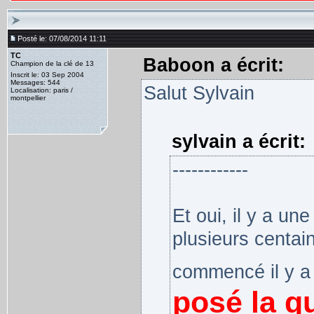
Posté le: 07/08/2014 11:11
TC
Baboon a écrit:
Champion de la clé de 13
Inscrit le: 03 Sep 2004
Messages: 544
Salut Sylvain
Localisation: paris /
montpellier
sylvain a écrit:
------------
Et oui, il y a un
plusieurs centain
commencé il y a
posé la qu