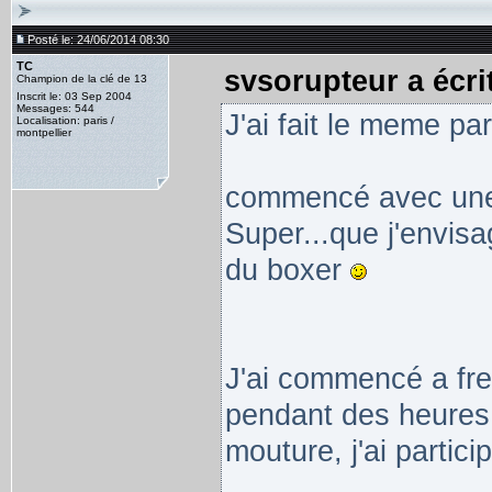
Posté le: 24/06/2014 08:30
TC
svsorupteur a écrit
Champion de la clé de 13
Inscrit le: 03 Sep 2004
Messages: 544
J'ai fait le meme pa
Localisation: paris /
montpellier
commencé avec une 
Super...que j'envisa
du boxer
J'ai commencé a freq
pendant des heures 
mouture, j'ai partici