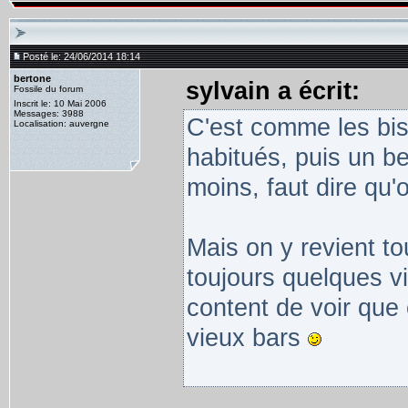
Posté le: 24/06/2014 18:14
bertone
sylvain a écrit:
Fossile du forum
Inscrit le: 10 Mai 2006
Messages: 3988
C'est comme les bist
Localisation: auvergne
habitués, puis un be
moins, faut dire qu'o
Mais on y revient t
toujours quelques vi
content de voir que
vieux bars