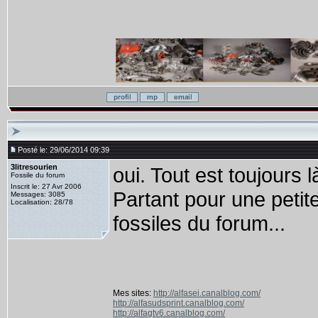
Posté le: 29/06/2014 09:39
3litresourien
oui. Tout est toujours 
Fossile du forum
Inscrit le: 27 Avr 2006
Partant pour une petit
Messages: 3085
Localisation: 28/78
fossiles du forum...
Mes sites:
http://alfasei.canalblog.com/
http://alfasudsprint.canalblog.com/
http://alfagtv6.canalblog.com/