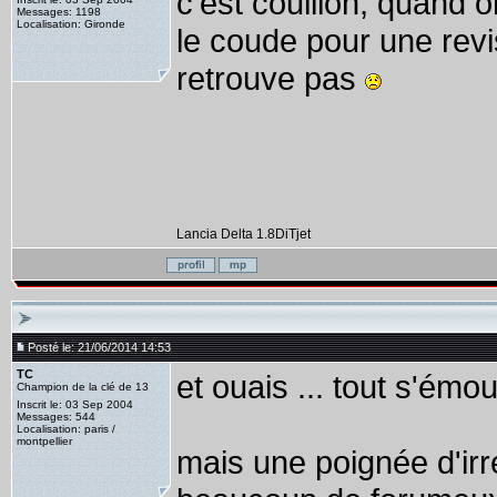
c'est couillon, quand
Messages: 1198
Localisation: Gironde
le coude pour une revis
retrouve pas
Lancia Delta 1.8DiTjet
Posté le: 21/06/2014 14:53
TC
et ouais ... tout s'émou
Champion de la clé de 13
Inscrit le: 03 Sep 2004
Messages: 544
Localisation: paris /
montpellier
mais une poignée d'irréd