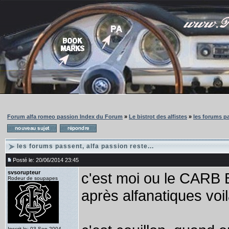
Forum alfa romeo passion Index du Forum
»
Le bistrot des alfistes
»
les forums pa
les forums passent, alfa passion reste...
Posté le: 20/06/2014 23:45
svsorupteur
c'est moi ou le CARB
Rodeur de soupapes
après alfanatiques voi
Inscrit le: 03 Sep 2004