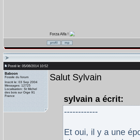
Forza Alfa !
Posté le: 05/08/2014 10:52
Baboon
Salut Sylvain
Fossile du forum
Inscrit le: 03 Sep 2004
Messages: 12725
Localisation: St Michel
des bois sur Orge 91
France
sylvain a écrit:
------------
Et oui, il y a une é