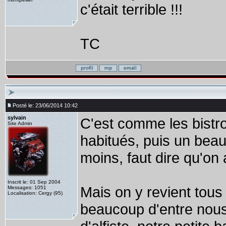
c'était terrible !!!
TC
Posté le: 23/06/2014 10:42
sylvain
C'est comme les bistro
Site Admin
habitués, puis un beau 
moins, faut dire qu'on a
Inscrit le: 01 Sep 2004
Mais on y revient tou
Messages: 1051
Localisation: Cergy (95)
beaucoup d'entre nous 