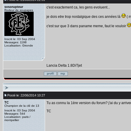
svsorupteur
c'est exactement ca, les gens evoluent...
Rodeur de soupapes
je dois etre trop nostalgique des ces années là
( m
c'est sur que 3 dans paname meme, faut le vouloir
Inscrit le: 03 Sep 2004
Messages: 1198
Localisation: Gironde
Lancia Delta 1.8DiTjet
Posté le: 22/06/2014 10:27
TC
Tu as connu la 1ère version du forum? j'ai du y arriver 
Champion de la clé de 13
Inscrit le: 03 Sep 2004
TC
Messages: 544
Localisation: paris /
montpellier