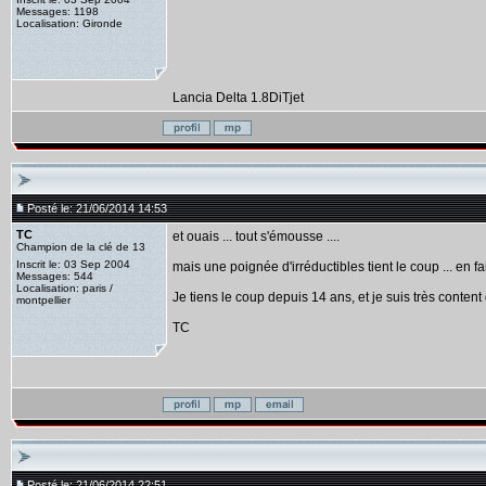
Messages: 1198
Localisation: Gironde
Lancia Delta 1.8DiTjet
Posté le: 21/06/2014 14:53
TC
et ouais ... tout s'émousse ....
Champion de la clé de 13
Inscrit le: 03 Sep 2004
mais une poignée d'irréductibles tient le coup ... en
Messages: 544
Localisation: paris /
Je tiens le coup depuis 14 ans, et je suis très conten
montpellier
TC
Posté le: 21/06/2014 22:51