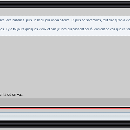
es, des habitués, puis un beau jour on va ailleurs. Et puis on sort moins, faut dire qu'on a viei
s. il y a toujours quelques vieux et plus jeunes qui passent par là, content de voir que ce f
r là où on va....