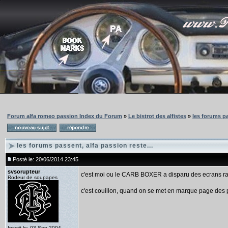
Forum alfa romeo passion Index du Forum
»
Le bistrot des alfistes
»
les forums pa
les forums passent, alfa passion reste...
Posté le: 20/06/2014 23:45
svsorupteur
c'est moi ou le CARB BOXER a disparu des ecrans r
Rodeur de soupapes
c'est couillon, quand on se met en marque page des p
Inscrit le: 03 Sep 2004