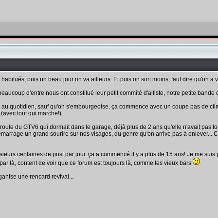
habitués, puis un beau jour on va ailleurs. Et puis on sort moins, faut dire qu'on a vi
eaucoup d'entre nous ont constitué leur petit commité d'alfiste, notre petite bande 
à, au quotidien, sauf qu'on s'embourgeoise. ça commence avec un coupé pas de clim
2 (avec tout qui marche!).
 du GTV6 qui dormait dans le garage, déjà plus de 2 ans qu'elle n'avait pas tourné
arrage un grand sourire sur nos visages, du genre qu'on arrive pas à enlever... Co
sieurs centaines de post par jour. ça a commencé il y a plus de 15 ans! Je me suis pos
par là, content de voir que ce forum est toujours là, comme les vieux bars
rganise une rencard revival...