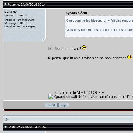
Posté le: 24/06/2014 18:14
bertone
sylvain a écrit:
Fossile du forum
Inscrit le: 10 Mai 2006
C'est comme les bistrots, on y fait des rencontr
Messages: 3988
Localisation: auvergne
Mais on y revient tous un peu de temps en temp
Très bonne analyse !
Je pense que tu as eu raison de ne pas le fermer.
Secrétaire du M.A.C.C.C.R.E.F
Quand on sait d'où on vient, on n'a pas peur d'alle
Posté le: 24/06/2014 19:34