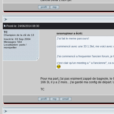
Lancia Delta 1.8DiTjet
Posté le: 24/06/2014 08:30
TC
svsorupteur a écrit:
Champion de la clé de 13
J'ai fait le meme parcours!
Inscrit le: 03 Sep 2004
Messages: 544
Localisation: paris /
commencé avec une 33 1.3Iel, me voici avec un
montpellier
J'ai commencé a frequenter l'ancien forum, je l
c'est clair qu'un meeting a " a l'ancienne", ca s
Pour ma part, j'ai pas vraiment zappé de bagnole, l
166 3L il y a 2 mois... j'ai gardé ma config de départ. 
TC