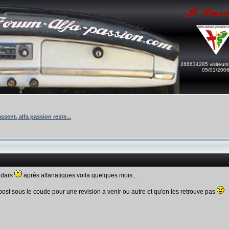
266634285 visiteurs
05/01/200
ssent, alfa passion reste...
adars
après alfanatiques voila quelques mois...
ost sous le coude pour une revision a venir ou autre et qu'on les retrouve pas