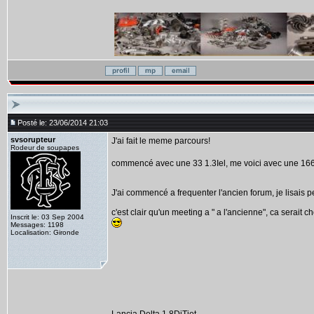
Posté le: 23/06/2014 21:03
svsorupteur
J'ai fait le meme parcours!
Rodeur de soupapes
commencé avec une 33 1.3Iel, me voici avec une 166 
J'ai commencé a frequenter l'ancien forum, je lisais p
c'est clair qu'un meeting a " a l'ancienne", ca serait c
Inscrit le: 03 Sep 2004
Messages: 1198
Localisation: Gironde