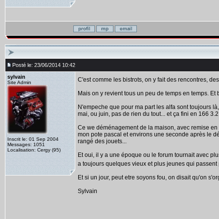
Posté le: 23/06/2014 10:42
sylvain
C'est comme les bistrots, on y fait des rencontres, des 
Site Admin
Mais on y revient tous un peu de temps en temps. Et b
N'empeche que pour ma part les alfa sont toujours l
mai, ou juin, pas de rien du tout... et ça fini en 166 3.
Ce we déménagement de la maison, avec remise en route
mon pote pascal et environs une seconde après le dém
Inscrit le: 01 Sep 2004
rangé des jouets...
Messages: 1051
Localisation: Cergy (95)
Et oui, il y a une époque ou le forum tournait avec plu
a toujours quelques vieux et plus jeunes qui passent 
Et si un jour, peut etre soyons fou, on disait qu'on s'o
Sylvain