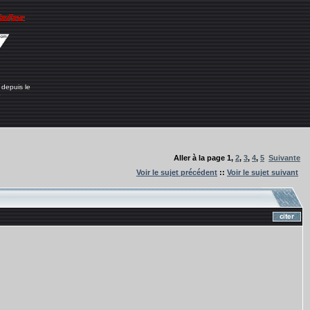
 depuis le
6
Aller à la page
1
,
2
,
3
,
4
,
5
Suivante
Voir le sujet précédent
::
Voir le sujet suivant