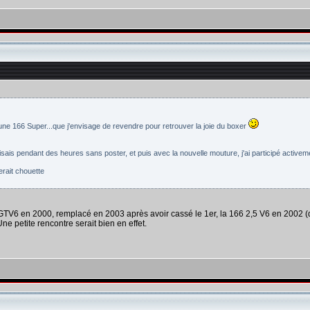
e 166 Super...que j'envisage de revendre pour retrouver la joie du boxer
isais pendant des heures sans poster, et puis avec la nouvelle mouture, j'ai participé activeme
erait chouette
e GTV6 en 2000, remplacé en 2003 après avoir cassé le 1er, la 166 2,5 V6 en 2002
Une petite rencontre serait bien en effet.