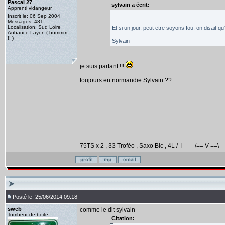
Pascal 27
sylvain a écrit:
Apprenti vidangeur
Inscrit le: 06 Sep 2004
Messages: 481
Localisation: Sud Loire
Et si un jour, peut etre soyons fou, on disait q
Aubance Layon ( hummm
!! )
Sylvain
je suis partant !!!
toujours en normandie Sylvain ??
75TS x 2 , 33 Troféo , Saxo Bic , 4L /_l___ /== V ==\ _
Posté le: 25/06/2014 09:18
sweb
comme le dit sylvain
Tombeur de boite
Citation: