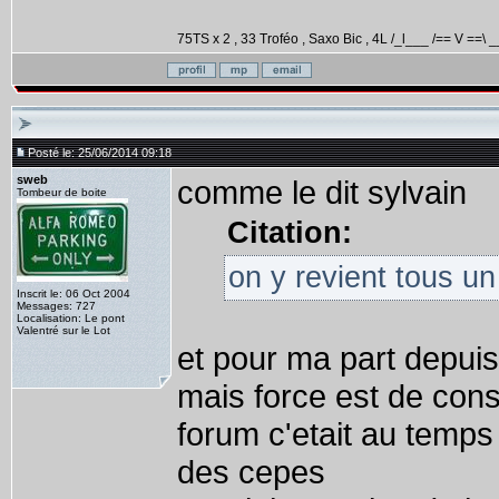
75TS x 2 , 33 Troféo , Saxo Bic , 4L /_l___ /== V ==\ _
Posté le: 25/06/2014 09:18
sweb
comme le dit sylvain
Tombeur de boite
Citation:
on y revient tous u
Inscrit le: 06 Oct 2004
Messages: 727
Localisation: Le pont
Valentré sur le Lot
et pour ma part depuis
mais force est de cons
forum c'etait au temps
des cepes