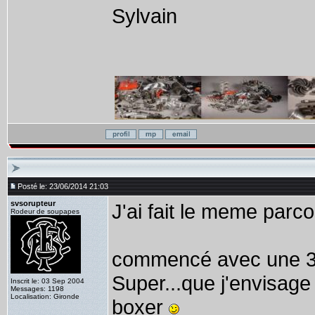
Sylvain
Posté le: 23/06/2014 21:03
svsorupteur
J'ai fait le meme parco
Rodeur de soupapes
commencé avec une 33
Super...que j'envisage
Inscrit le: 03 Sep 2004
Messages: 1198
Localisation: Gironde
boxer