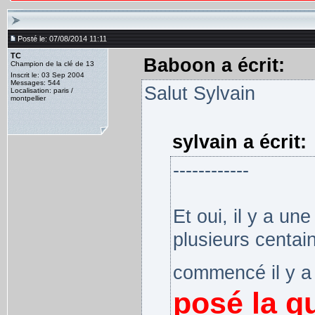
Posté le: 07/08/2014 11:11
TC
Baboon a écrit:
Champion de la clé de 13
Inscrit le: 03 Sep 2004
Messages: 544
Salut Sylvain
Localisation: paris /
montpellier
sylvain a écrit:
------------
Et oui, il y a un
plusieurs centain
commencé il y a
posé la qu