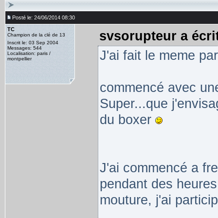
Posté le: 24/06/2014 08:30
TC
svsorupteur a écrit
Champion de la clé de 13
Inscrit le: 03 Sep 2004
Messages: 544
J'ai fait le meme pa
Localisation: paris /
montpellier
commencé avec une 
Super...que j'envisa
du boxer
J'ai commencé a freq
pendant des heures 
mouture, j'ai partici