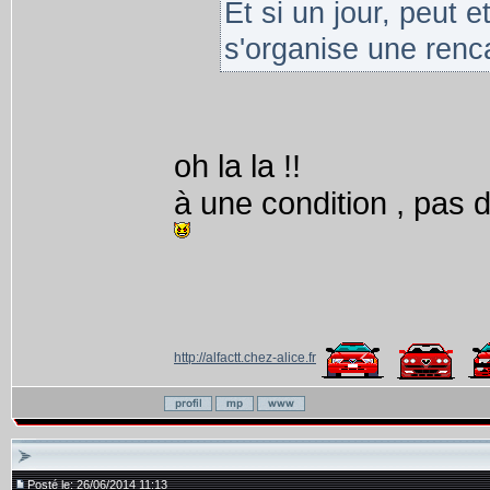
Et si un jour, peut e
s'organise une renca
oh la la !!
à une condition , pas 
http://alfactt.chez-alice.fr
Posté le: 26/06/2014 11:13