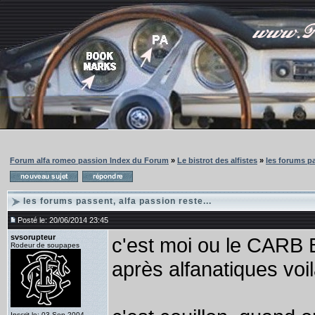
Forum alfa romeo passion Index du Forum
»
Le bistrot des alfistes
»
les forums pa
les forums passent, alfa passion reste...
Posté le: 20/06/2014 23:45
svsorupteur
c'est moi ou le CARB
Rodeur de soupapes
après alfanatiques voi
Inscrit le: 03 Sep 2004