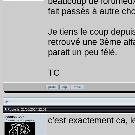
beaucoup de forumeux 
fait passés à autre ch
Je tiens le coup depuis
retrouvé une 3ème alf
parait un peu félé.
TC
Posté le: 21/06/2014 22:51
svsorupteur
c'est exactement ca, l
Rodeur de soupapes