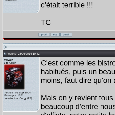
c'était terrible !!!
TC
Posté le: 23/06/2014 10:42
sylvain
C'est comme les bistro
Site Admin
habitués, puis un beau 
moins, faut dire qu'on a
Inscrit le: 01 Sep 2004
Mais on y revient tou
Messages: 1051
Localisation: Cergy (95)
beaucoup d'entre nous 