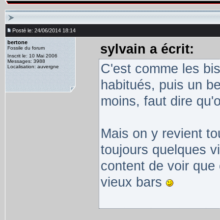
Posté le: 24/06/2014 18:14
bertone
sylvain a écrit:
Fossile du forum
Inscrit le: 10 Mai 2006
Messages: 3988
C'est comme les bist
Localisation: auvergne
habitués, puis un be
moins, faut dire qu'o
Mais on y revient t
toujours quelques vi
content de voir que
vieux bars