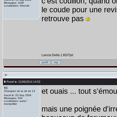
c'est couillon, quand
Messages: 1198
Localisation: Gironde
le coude pour une revis
retrouve pas
Lancia Delta 1.8DiTjet
Posté le: 21/06/2014 14:53
TC
et ouais ... tout s'émou
Champion de la clé de 13
Inscrit le: 03 Sep 2004
Messages: 544
Localisation: paris /
montpellier
mais une poignée d'irréd