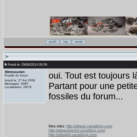
Posté le: 29/06/2014 09:39
3litresourien
oui. Tout est toujours 
Fossile du forum
Inscrit le: 27 Avr 2006
Partant pour une petit
Messages: 3085
Localisation: 28/78
fossiles du forum...
Mes sites:
http://alfasei.canalblog.com/
http://alfasudsprint.canalblog.com/
http://alfagtv6.canalblog.com/