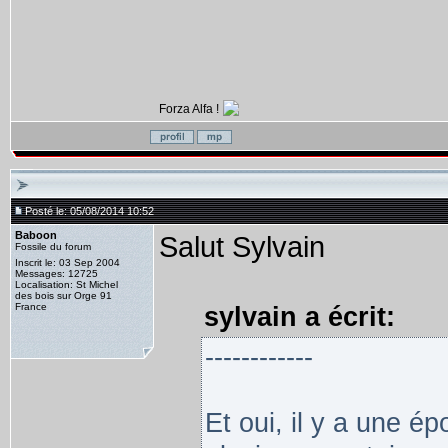
Forza Alfa !
Posté le: 05/08/2014 10:52
Baboon
Salut Sylvain
Fossile du forum
Inscrit le: 03 Sep 2004
Messages: 12725
Localisation: St Michel
des bois sur Orge 91
France
sylvain a écrit:
------------
Et oui, il y a une é