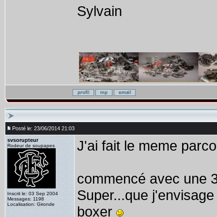
Sylvain
Posté le: 23/06/2014 21:03
svsorupteur
J'ai fait le meme parco
Rodeur de soupapes
commencé avec une 33
Super...que j'envisage
Inscrit le: 03 Sep 2004
Messages: 1198
Localisation: Gironde
boxer