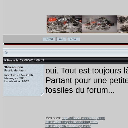
Posté le: 29/06/2014 09:39
3litresourien
oui. Tout est toujours 
Fossile du forum
Inscrit le: 27 Avr 2006
Partant pour une petit
Messages: 3085
Localisation: 28/78
fossiles du forum...
Mes sites:
http://alfasei.canalblog.com/
http://alfasudsprint.canalblog.com/
http://alfagtv6.canalblog.com/