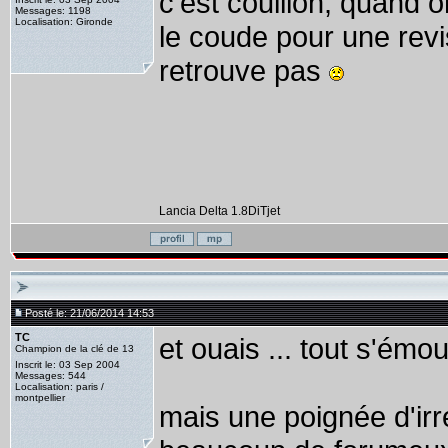
c'est couillon, quand
Messages: 1198
Localisation: Gironde
le coude pour une revis
retrouve pas
Lancia Delta 1.8DiTjet
Posté le: 21/06/2014 14:53
TC
et ouais ... tout s'émou
Champion de la clé de 13
Inscrit le: 03 Sep 2004
Messages: 544
Localisation: paris /
montpellier
mais une poignée d'irréd