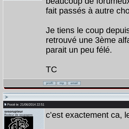
beaucoup de forumeux 
fait passés à autre ch
Je tiens le coup depuis
retrouvé une 3ème alf
parait un peu félé.
TC
Posté le: 21/06/2014 22:51
svsorupteur
c'est exactement ca, l
Rodeur de soupapes