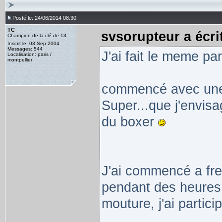
Posté le: 24/06/2014 08:30
TC
svsorupteur a écrit
Champion de la clé de 13
Inscrit le: 03 Sep 2004
Messages: 544
J'ai fait le meme pa
Localisation: paris /
montpellier
commencé avec une 
Super...que j'envisa
du boxer
J'ai commencé a freq
pendant des heures 
mouture, j'ai partici