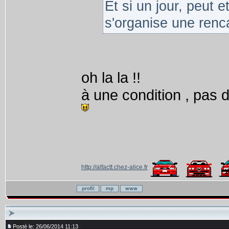
Et si un jour, peut e
s'organise une renca
oh la la !!
à une condition , pas 
http://alfactt.chez-alice.fr
Posté le: 26/06/2014 11:13