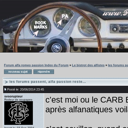
Forum alfa romeo passion Index du Forum
»
Le bistrot des alfistes
»
les forums pa
les forums passent, alfa passion reste...
Posté le: 20/06/2014 23:45
svsorupteur
c'est moi ou le CARB
Rodeur de soupapes
après alfanatiques voi
Inscrit le: 03 Sep 2004