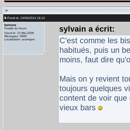
Posté le: 24/06/2014 18:14
bertone
sylvain a écrit:
Fossile du forum
Inscrit le: 10 Mai 2006
Messages: 3988
C'est comme les bist
Localisation: auvergne
habitués, puis un be
moins, faut dire qu'o
Mais on y revient t
toujours quelques vi
content de voir que
vieux bars