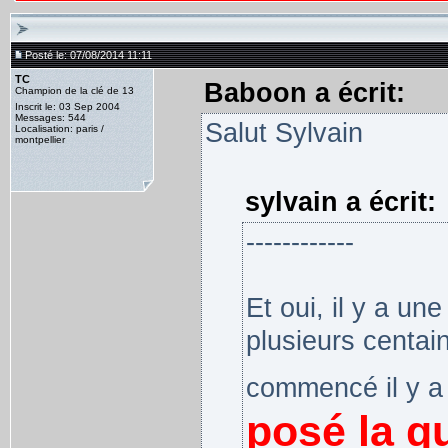
Posté le: 07/08/2014 11:11
TC
Baboon a écrit:
Champion de la clé de 13
Inscrit le: 03 Sep 2004
Messages: 544
Salut Sylvain
Localisation: paris /
montpellier
sylvain a écrit:
------------
Et oui, il y a un
plusieurs centain
commencé il y a
posé la qu