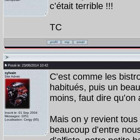
c'était terrible !!!
TC
Posté le: 23/06/2014 10:42
sylvain
C'est comme les bistro
Site Admin
habitués, puis un beau 
moins, faut dire qu'on a
Inscrit le: 01 Sep 2004
Mais on y revient tou
Messages: 1051
Localisation: Cergy (95)
beaucoup d'entre nous 