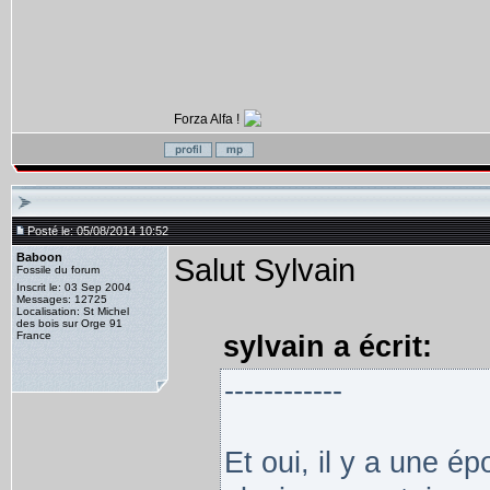
Forza Alfa !
Posté le: 05/08/2014 10:52
Baboon
Salut Sylvain
Fossile du forum
Inscrit le: 03 Sep 2004
Messages: 12725
Localisation: St Michel
des bois sur Orge 91
France
sylvain a écrit:
------------
Et oui, il y a une é