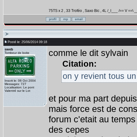
75TS x 2 , 33 Troféo , Saxo Bic , 4L /_l___ /== V ==\ _
Posté le: 25/06/2014 09:18
sweb
comme le dit sylvain
Tombeur de boite
Citation:
on y revient tous u
Inscrit le: 06 Oct 2004
Messages: 727
Localisation: Le pont
Valentré sur le Lot
et pour ma part depuis
mais force est de cons
forum c'etait au temps
des cepes