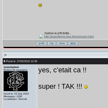
J'adore le p'tit trefle...
http://eisenfenris.free.fr/sommaire.html
Posté le: 27/02/2010 10:38
svsorupteur
yes, c'etait ca !!
Rodeur de soupapes
super ! TAK !!!
Inscrit le: 03 Sep 2004
Messages: 1198
Localisation: Gironde