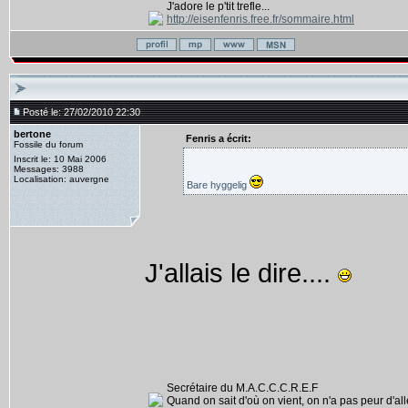
J'adore le p'tit trefle...
http://eisenfenris.free.fr/sommaire.html
Posté le: 27/02/2010 22:30
bertone
Fenris a écrit:
Fossile du forum
Inscrit le: 10 Mai 2006
Messages: 3988
Localisation: auvergne
Bare hyggelig
J'allais le dire....
Secrétaire du M.A.C.C.C.R.E.F
Quand on sait d'où on vient, on n'a pas peur d'alle