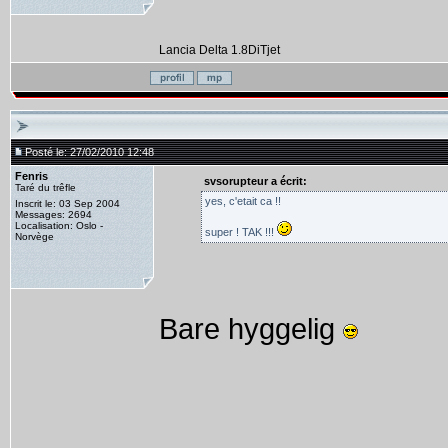
Lancia Delta 1.8DiTjet
Posté le: 27/02/2010 12:48
Fenris
svsorupteur a écrit:
Taré du trêfle
yes, c'etait ca !!
Inscrit le: 03 Sep 2004
Messages: 2694
Localisation: Oslo -
super ! TAK !!!
Norvège
Bare hyggelig