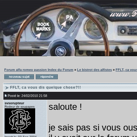
Forum alfa romeo passion Index du Forum
»
Le bistrot des alfistes
»
FFLT, ca vou
FFLT, ca vous dis quelque chose?!!
Posté le: 24/02/2010 21:58
svsorupteur
saloute !
Rodeur de soupapes
je sais pas si vous ou
Inscrit le: 03 Sep 2004