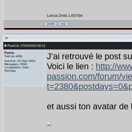
Lancia Delta 1.8DiTjet
Posté le: 27/02/2010 00:12
Fenris
J'ai retrouvé le post su
Taré du trêfle
Inscrit le: 03 Sep 2004
Voici le lien :
http://ww
Messages: 2694
Localisation: Oslo -
Norvège
passion.com/forum/vi
t=2380&postdays=0&p
et aussi ton avatar de 