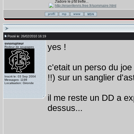
J'adore le p'tit trefle...
http://eisenfenris.free.fr/sommaire.html
Posté le: 26/02/2010 16:19
svsorupteur
yes !
Rodeur de soupapes
c'etait un perso du joe 
!!) sur un sanglier d'as
Inscrit le: 03 Sep 2004
Messages: 1198
Localisation: Gironde
il me reste un DD a ex
dessus...