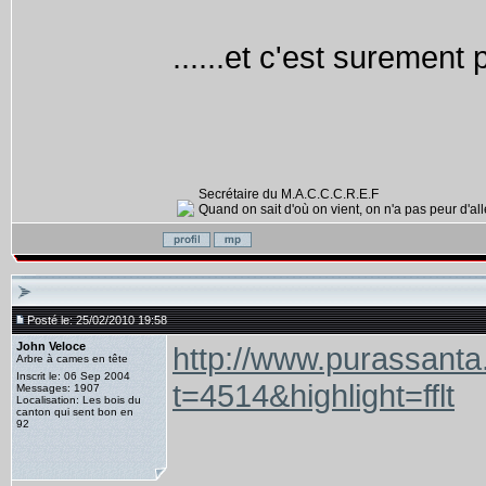
......et c'est surement 
Secrétaire du M.A.C.C.C.R.E.F
Quand on sait d'où on vient, on n'a pas peur d'alle
Posté le: 25/02/2010 19:58
John Veloce
http://www.purassanta
Arbre à cames en tête
Inscrit le: 06 Sep 2004
t=4514&highlight=fflt
Messages: 1907
Localisation: Les bois du
canton qui sent bon en
92