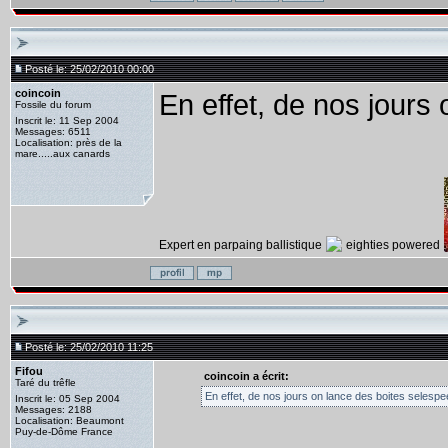
Posté le: 25/02/2010 00:00
coincoin
En effet, de nos jours
Fossile du forum
Inscrit le: 11 Sep 2004
Messages: 6511
Localisation: près de la
mare.....aux canards
Expert en parpaing ballistique
eighties powered
Posté le: 25/02/2010 11:25
Fifou
coincoin a écrit:
Taré du trêfle
En effet, de nos jours on lance des boites selespe
Inscrit le: 05 Sep 2004
Messages: 2188
Localisation: Beaumont
Puy-de-Dôme France