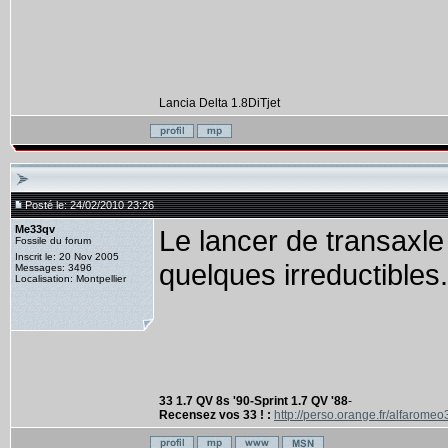
Lancia Delta 1.8DiTjet
Posté le: 24/02/2010 23:26
Me33qv
Le lancer de transaxle
Fossile du forum
Inscrit le: 20 Nov 2005
quelques irreductibles.
Messages: 3496
Localisation: Montpellier
33 1.7 QV 8s '90-Sprint 1.7 QV '88
-
Recensez vos 33 ! :
http://perso.orange.fr/alfaromeo