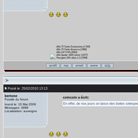
Alfa 75 Turbo Evoluzione (n°245)
Alfa 75 Turbo America (1989)
Alfa 147 GTA (2003)
Alfa Spider 1600 Junior (1977)
Peurgeot 106 rallye 1.3 (1994)
Posté le: 25/02/2010 13:13
bertone
coincoin a écrit:
Fossile du forum
En effet, de nos jours on lance des boites selespe
Inscrit le: 10 Mai 2006
Messages: 3988
Localisation: auvergne