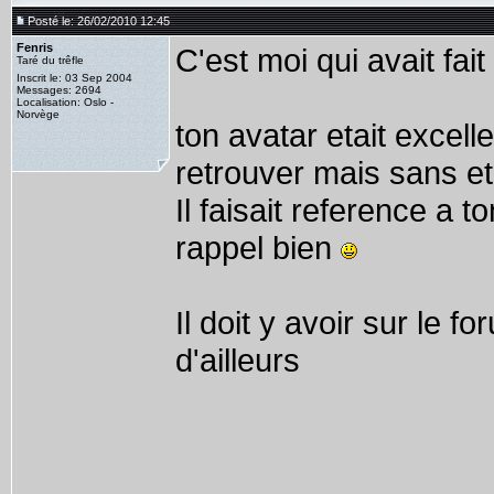
Posté le: 26/02/2010 12:45
Fenris
C'est moi qui avait fai
Taré du trêfle
Inscrit le: 03 Sep 2004
Messages: 2694
Localisation: Oslo -
Norvège
ton avatar etait excell
retrouver mais sans etr
Il faisait reference a 
rappel bien
Il doit y avoir sur le 
d'ailleurs