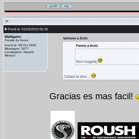
Posté le: 01/03/2010 06:26
Walligator
bertone a écrit:
Fossile du forum
Inscrit le: 08 Oct 2004
Fenris a écrit:
Messages: 3477
Localisation: Nayarit.
Mexico!
Bare hyggelig
J'allais le dire....
Gracias es mas facil!