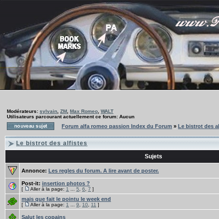
Modérateurs:
sylvain
,
ZM
,
Max Romeo
,
WALT
Utilisateurs parcourant actuellement ce forum: Aucun
Forum alfa romeo passion Index du Forum
»
Le bistrot des a
Le bistrot des alfistes
Sujets
Annonce:
Les regles du forum. A lire avant de poster.
Post-it:
insertion photos ?
[
Aller à la page:
1
...
5
,
6
,
7
]
mais que fait le pointu le week end
[
Aller à la page:
1
...
9
,
10
,
11
]
Salut les copains