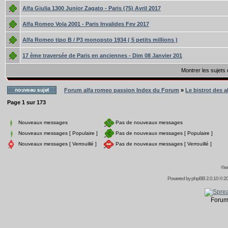
Alfa Giulia 1300 Junior Zagato - Paris (75) Avril 2017
Alfa Romeo Vola 2001 - Paris Invalides Fev 2017
Alfa Romeo tipo B / P3 monopsto 1934 ( 5 petits millions )
17 ème traversée de Paris en anciennes - Dim 08 Janvier 201
Montrer les sujets
Forum alfa romeo passion Index du Forum
»
Le bistrot des a
Page
1
sur
173
Nouveaux messages
Pas de nouveaux messages
Nouveaux messages [ Populaire ]
Pas de nouveaux messages [ Populaire ]
Nouveaux messages [ Verrouillé ]
Pas de nouveaux messages [ Verrouillé ]
©ww
Powered by
phpBB
2.0.10 © 20
Forum