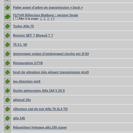
Palier avant d’arbre de transmission « bruit »
[GTV4] Réfection Bialbero : version finale
[
Aller à la page:
1
,
2
,
3
,
4
]
Turbo Alfa 75
Bouton SET ? Bloqué ? ?
75 3 L V6
demontage volant d'embrayage/ cloche gtv 2l 83
Restauration GTV6
bruit de vibration très gênant transmission gtv2l
jeu direction gtv6
Durite admossion Alfa 164 V 24 S
alfasud 16s
réfection ciel de toit Alfa 75 2L4 TD
alfa 145
Répartiteur freinage alfa 155 super