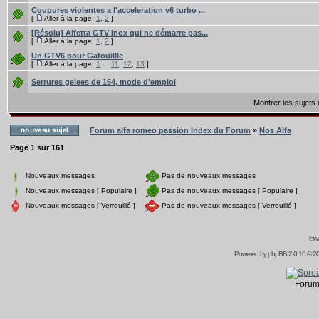
Coupures violentes a l'acceleration v6 turbo ...
[
Aller à la page:
1
,
2
]
[Résolu] Alfetta GTV Inox qui ne démarre pas...
[
Aller à la page:
1
,
2
]
Un GTV6 pour Gatouillle
[
Aller à la page:
1
...
11
,
12
,
13
]
Serrures gelees de 164, mode d'emploi
Montrer les sujets
Forum alfa romeo passion Index du Forum
»
Nos Alfa
Page
1
sur
161
Nouveaux messages
Pas de nouveaux messages
Nouveaux messages [ Populaire ]
Pas de nouveaux messages [ Populaire ]
Nouveaux messages [ Verrouillé ]
Pas de nouveaux messages [ Verrouillé ]
©ww
Powered by
phpBB
2.0.10 © 20
Forum