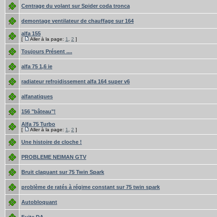
Centrage du volant sur Spider coda tronca
demontage ventilateur de chauffage sur 164
alfa 155
[
Aller à la page:
1
,
2
]
Toujours Présent ....
alfa 75 1,6 ie
radiateur refroidissement alfa 164 super v6
alfanatiques
156 "bâteau"!
Alfa 75 Turbo
[
Aller à la page:
1
,
2
]
Une histoire de cloche !
PROBLEME NEIMAN GTV
Bruit claquant sur 75 Twin Spark
problème de ratés à régime constant sur 75 twin spark
Autobloquant