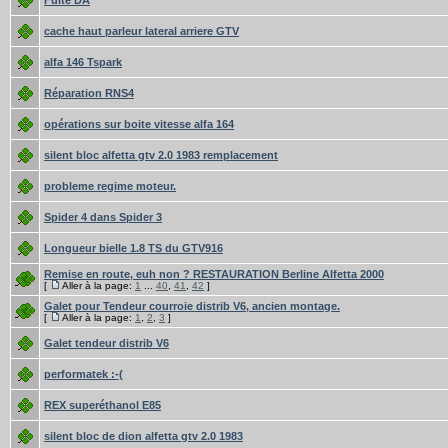
Fuite DA
cache haut parleur lateral arriere GTV
alfa 146 Tspark
Réparation RNS4
opérations sur boite vitesse alfa 164
silent bloc alfetta gtv 2.0 1983 remplacement
probleme regime moteur.
Spider 4 dans Spider 3
Longueur bielle 1.8 TS du GTV916
Remise en route, euh non ? RESTAURATION Berline Alfetta 2000
[
Aller à la page:
1
...
40
,
41
,
42
]
Galet pour Tendeur courroie distrib V6, ancien montage.
[
Aller à la page:
1
,
2
,
3
]
Galet tendeur distrib V6
performatek :-(
REX superéthanol E85
silent bloc de dion alfetta gtv 2.0 1983