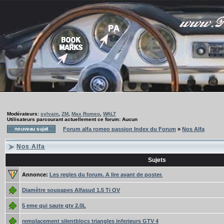
Modérateurs:
sylvain
,
ZM
,
Max Romeo
,
WALT
Utilisateurs parcourant actuellement ce forum: Aucun
Forum alfa romeo passion Index du Forum
»
Nos Alfa
Nos Alfa
Sujets
Annonce:
Les regles du forum. A lire avant de poster.
Diamètre soupapes Alfasud 1.5 Ti QV
5 eme qui saute gtv 2.0L
remplacement silentblocs triangles inferieurs GTV 4