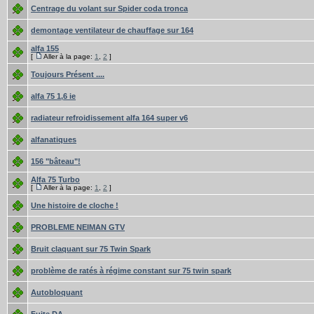
Centrage du volant sur Spider coda tronca
demontage ventilateur de chauffage sur 164
alfa 155
[
Aller à la page:
1
,
2
]
Toujours Présent ....
alfa 75 1,6 ie
radiateur refroidissement alfa 164 super v6
alfanatiques
156 "bâteau"!
Alfa 75 Turbo
[
Aller à la page:
1
,
2
]
Une histoire de cloche !
PROBLEME NEIMAN GTV
Bruit claquant sur 75 Twin Spark
problème de ratés à régime constant sur 75 twin spark
Autobloquant