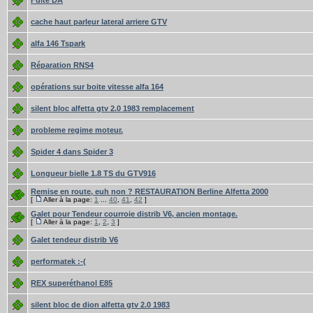
Fuite DA
cache haut parleur lateral arriere GTV
alfa 146 Tspark
Réparation RNS4
opérations sur boite vitesse alfa 164
silent bloc alfetta gtv 2.0 1983 remplacement
probleme regime moteur.
Spider 4 dans Spider 3
Longueur bielle 1.8 TS du GTV916
Remise en route, euh non ? RESTAURATION Berline Alfetta 2000
[
Aller à la page:
1
...
40
,
41
,
42
]
Galet pour Tendeur courroie distrib V6, ancien montage.
[
Aller à la page:
1
,
2
,
3
]
Galet tendeur distrib V6
performatek :-(
REX superéthanol E85
silent bloc de dion alfetta gtv 2.0 1983