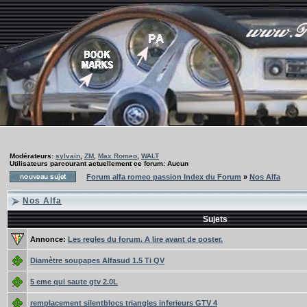
Modérateurs:
sylvain
,
ZM
,
Max Romeo
,
WALT
Utilisateurs parcourant actuellement ce forum: Aucun
Forum alfa romeo passion Index du Forum
»
Nos Alfa
Nos Alfa
Sujets
Annonce:
Les regles du forum. A lire avant de poster.
Diamètre soupapes Alfasud 1.5 Ti QV
5 eme qui saute gtv 2.0L
remplacement silentblocs triangles inferieurs GTV 4