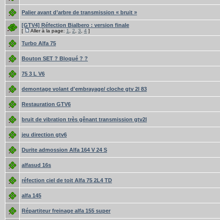
Palier avant d’arbre de transmission « bruit »
[GTV4] Réfection Bialbero : version finale
[
Aller à la page:
1
,
2
,
3
,
4
]
Turbo Alfa 75
Bouton SET ? Bloqué ? ?
75 3 L V6
demontage volant d'embrayage/ cloche gtv 2l 83
Restauration GTV6
bruit de vibration très gênant transmission gtv2l
jeu direction gtv6
Durite admossion Alfa 164 V 24 S
alfasud 16s
réfection ciel de toit Alfa 75 2L4 TD
alfa 145
Répartiteur freinage alfa 155 super