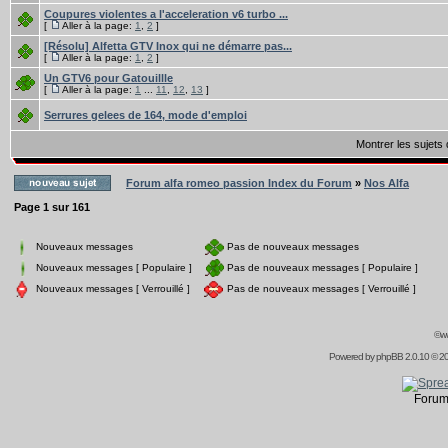
Coupures violentes a l'acceleration v6 turbo ...
[
Aller à la page:
1
,
2
]
[Résolu] Alfetta GTV Inox qui ne démarre pas...
[
Aller à la page:
1
,
2
]
Un GTV6 pour Gatouillle
[
Aller à la page:
1
...
11
,
12
,
13
]
Serrures gelees de 164, mode d'emploi
Montrer les sujets
Forum alfa romeo passion Index du Forum
»
Nos Alfa
Page
1
sur
161
Nouveaux messages
Pas de nouveaux messages
Nouveaux messages [ Populaire ]
Pas de nouveaux messages [ Populaire ]
Nouveaux messages [ Verrouillé ]
Pas de nouveaux messages [ Verrouillé ]
©ww
Powered by
phpBB
2.0.10 © 20
Forum