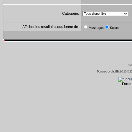
Catégorie:
Afficher les résultats sous forme de:
Messages
Sujets
©ww
Powered by
phpBB
2.0.10 © 20
Forum