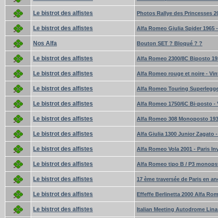
Le bistrot des alfistes
Photos Rallye des Princesses 20
Le bistrot des alfistes
Alfa Romeo Giulia Spider 1965 
Nos Alfa
Bouton SET ? Bloqué ? ?
Le bistrot des alfistes
Alfa Romeo 2300/8C Biposto 193
Le bistrot des alfistes
Alfa Romeo rouge et noire - Vin
Le bistrot des alfistes
Alfa Romeo Touring Superlegger
Le bistrot des alfistes
Alfa Romeo 1750/6C Bi-posto - 
Le bistrot des alfistes
Alfa Romeo 308 Monoposto 1938
Le bistrot des alfistes
Alfa Giulia 1300 Junior Zagato - 
Le bistrot des alfistes
Alfa Romeo Vola 2001 - Paris In
Le bistrot des alfistes
Alfa Romeo tipo B / P3 monopsto
Le bistrot des alfistes
17 ème traversée de Paris en an
Le bistrot des alfistes
Effeffe Berlinetta 2000 Alfa Ro
Le bistrot des alfistes
Italian Meeting Autodrome Lin