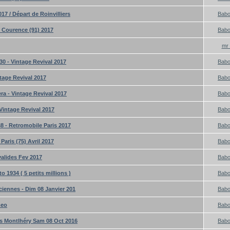
17 / Départ de Roinvilliers
Bab
- Courence (91) 2017
Bab
mr 
0 - Vintage Revival 2017
Bab
tage Revival 2017
Bab
a - Vintage Revival 2017
Bab
Vintage Revival 2017
Bab
 - Retromobile Paris 2017
Bab
Paris (75) Avril 2017
Bab
valides Fev 2017
Bab
 1934 ( 5 petits millions )
Bab
ciennes - Dim 08 Janvier 201
Bab
meo
Bab
as Montlhéry Sam 08 Oct 2016
Bab