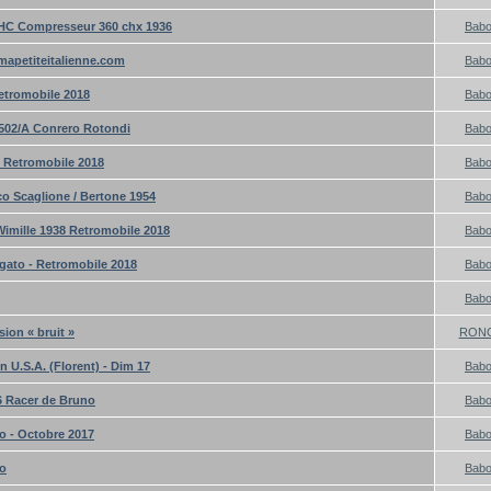
HC Compresseur 360 chx 1936
Bab
mapetiteitalienne.com
Bab
Retromobile 2018
Bab
502/A Conrero Rotondi
Bab
- Retromobile 2018
Bab
o Scaglione / Bertone 1954
Bab
Wimille 1938 Retromobile 2018
Bab
gato - Retromobile 2018
Bab
Bab
sion « bruit »
RON
n U.S.A. (Florent) - Dim 17
Bab
6 Racer de Bruno
Bab
o - Octobre 2017
Bab
to
Bab