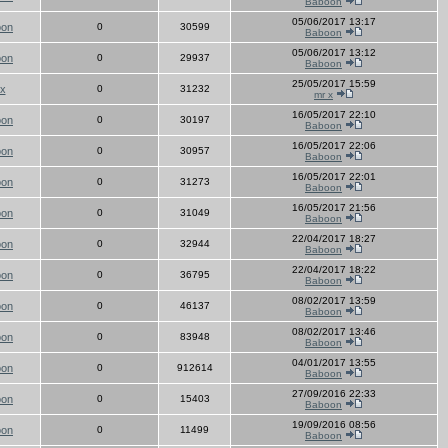
Baboon
05/06/2017 13:17
oon
0
30599
Baboon
05/06/2017 13:12
oon
0
29937
Baboon
25/05/2017 15:59
x
0
31232
mr x
16/05/2017 22:10
oon
0
30197
Baboon
16/05/2017 22:06
oon
0
30957
Baboon
16/05/2017 22:01
oon
0
31273
Baboon
16/05/2017 21:56
oon
0
31049
Baboon
22/04/2017 18:27
oon
0
32944
Baboon
22/04/2017 18:22
oon
0
36795
Baboon
08/02/2017 13:59
oon
0
46137
Baboon
08/02/2017 13:46
oon
0
83948
Baboon
04/01/2017 13:55
oon
0
912614
Baboon
27/09/2016 22:33
oon
0
15403
Baboon
19/09/2016 08:56
oon
0
11499
Baboon