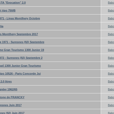
GTA "Evocation" 2.0
Bab
t tipo 750/B
Bab
971 - Linas Montlhery Octobre
Bab
lia
Bab
as Montlhery Septembre 2017
Bab
 1971 - Suresnes (92) Septembre
Bab
ne Gran Tourismo 1300 Junior 19
Bab
72 - Suresnes (92) Septembre 2
Bab
pé 1300 Junior Gran Tourismo
Bab
ipo 10526 - Paris Concorde Jui
Bab
.0 litres
Bab
pider 1962/65
Bab
ertone de FRANCKY
Bab
resnes Juin 2017
Bab
snes (92) Juin 2017
Bab