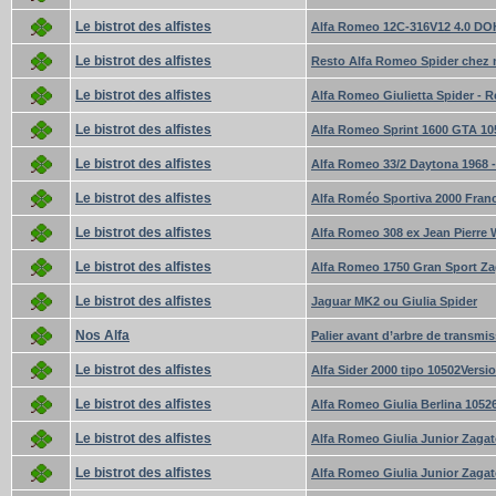
Le bistrot des alfistes
Alfa Romeo 12C-316V12 4.0 DO
Le bistrot des alfistes
Resto Alfa Romeo Spider chez 
Le bistrot des alfistes
Alfa Romeo Giulietta Spider - 
Le bistrot des alfistes
Alfa Romeo Sprint 1600 GTA 10
Le bistrot des alfistes
Alfa Romeo 33/2 Daytona 1968 
Le bistrot des alfistes
Alfa Roméo Sportiva 2000 Franc
Le bistrot des alfistes
Alfa Romeo 308 ex Jean Pierre 
Le bistrot des alfistes
Alfa Romeo 1750 Gran Sport Za
Le bistrot des alfistes
Jaguar MK2 ou Giulia Spider
Nos Alfa
Palier avant d’arbre de transmis
Le bistrot des alfistes
Alfa Sider 2000 tipo 10502Versio
Le bistrot des alfistes
Alfa Romeo Giulia Berlina 1052
Le bistrot des alfistes
Alfa Romeo Giulia Junior Zagat
Le bistrot des alfistes
Alfa Romeo Giulia Junior Zaga