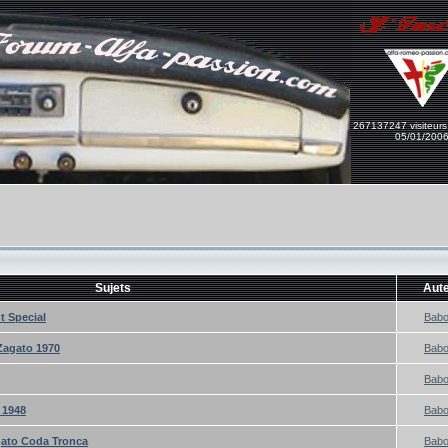
267137247 visiteurs
05/01/200
Sujets
Aut
t Special
Bab
Zagato 1970
Bab
Bab
 1948
Bab
gato Coda Tronca
Bab