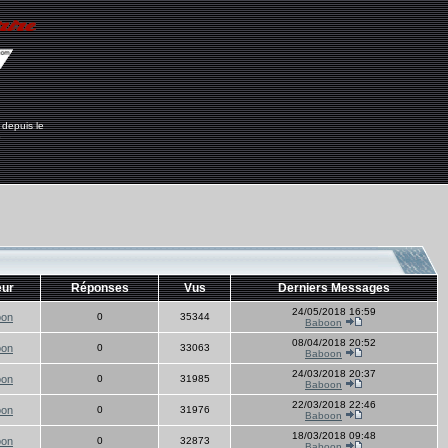
 depuis le
6
eur
Réponses
Vus
Derniers Messages
24/05/2018 16:59
oon
0
35344
Baboon
08/04/2018 20:52
oon
0
33063
Baboon
24/03/2018 20:37
oon
0
31985
Baboon
22/03/2018 22:46
oon
0
31976
Baboon
18/03/2018 09:48
oon
0
32873
Baboon