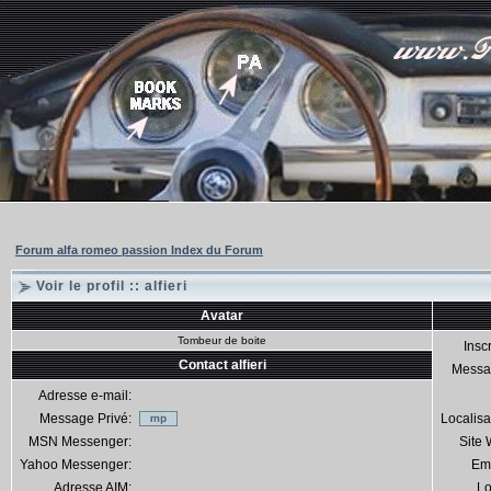
Forum alfa romeo passion Index du Forum
Voir le profil :: alfieri
Avatar
Tombeur de boite
Inscr
Contact alfieri
Messa
Adresse e-mail:
Message Privé:
Localisa
MSN Messenger:
Site
Yahoo Messenger:
Em
Adresse AIM:
Lo