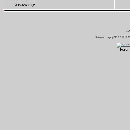
Numéro ICQ:
©ww
Powered by
phpBB
2.0.10 © 20
Forum