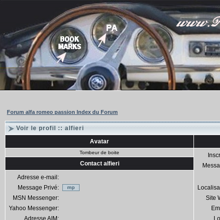
Forum alfa romeo passion Index du Forum
Voir le profil :: alfieri
Avatar
Tombeur de boite
Inscr
Contact alfieri
Messa
Adresse e-mail:
Message Privé:
Localisa
MSN Messenger:
Site
Yahoo Messenger:
Em
Adresse AIM:
Lo