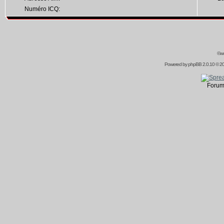
Numéro ICQ:
©ww
Powered by
phpBB
2.0.10 © 20
Forum