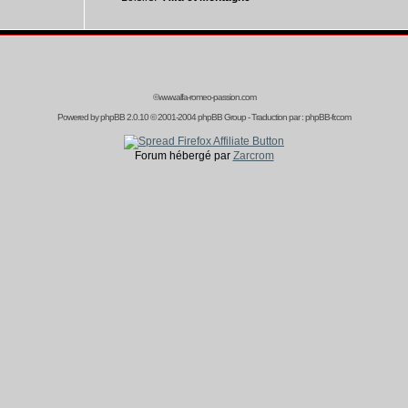
©www.alfa-romeo-passion.com
Powered by
phpBB
2.0.10 © 2001-2004 phpBB Group - Traduction par :
phpBB-fr.com
Forum hébergé par
Zarcrom