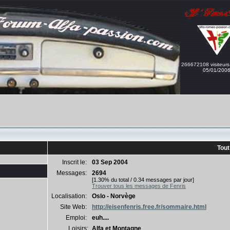
266672108 visiteurs
05/01/200
Tout
Inscrit le:
03 Sep 2004
Messages:
2694
[1.30% du total / 0.34 messages par jour]
Trouver tous les messages de Fenris
Localisation:
Oslo - Norvège
Site Web:
http://eisenfenris.free.fr/sommaire.html
Emploi:
euh....
Loisirs:
Alfa et Montagne