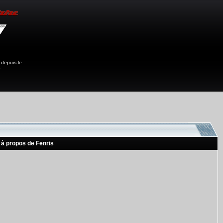
 depuis le
6
 à propos de Fenris