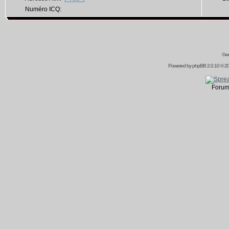
Numéro ICQ:
©ww
Powered by
phpBB
2.0.10 © 20
Forum