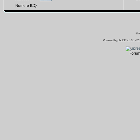
Numéro ICQ:
©ww
Powered by
phpBB
2.0.10 © 20
Forum