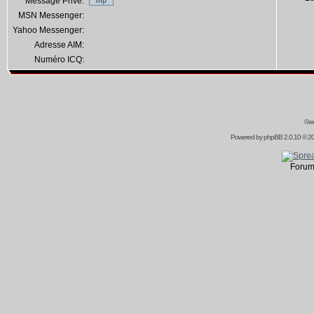
Message Privé:
MSN Messenger:
Yahoo Messenger:
Adresse AIM:
Numéro ICQ:
©ww
Powered by
phpBB
2.0.10 © 20
Forum