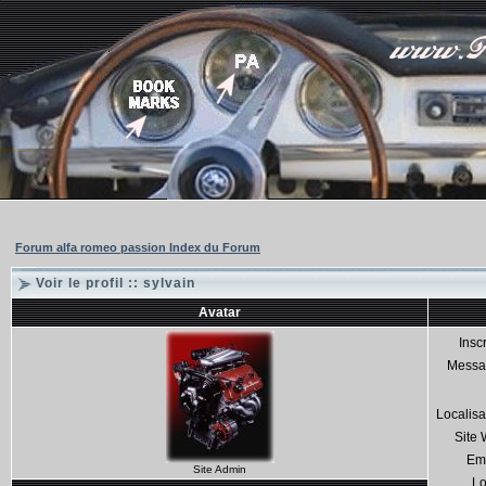
Forum alfa romeo passion Index du Forum
Voir le profil :: sylvain
Avatar
Inscr
Messa
Localisa
Site
Em
Site Admin
Lo