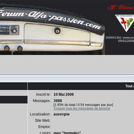
266931361 visiteurs
05/01/200
Tout 
Inscrit le:
10 Mai 2006
Messages:
3988
[1.93% du total / 0.54 messages par jour]
Trouver tous les messages de bertone
Localisation:
auvergne
Site Web:
Emploi:
Loisirs:
mes "bagnoles"