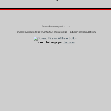
©www.alfa-romeo-passion.com
Powered by
phpBB
2.0.10 © 2001-2004 phpBB Group - Traduction par :
phpBB-fr.com
Forum hébergé par
Zarcrom