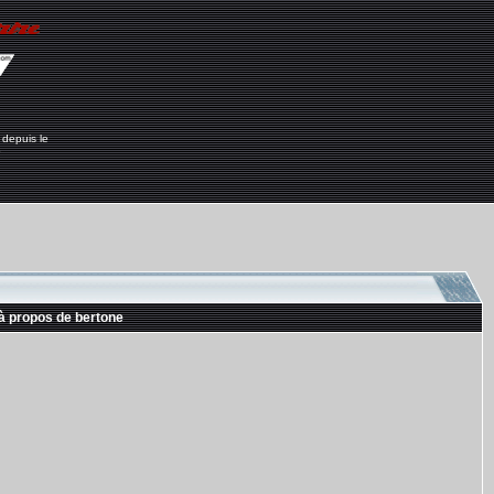
 depuis le
6
à propos de bertone