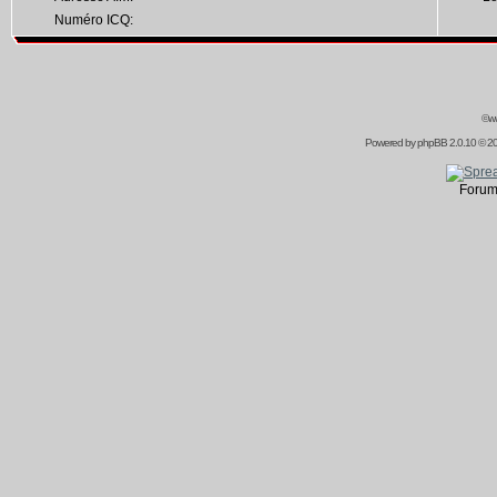
Numéro ICQ:
©ww
Powered by
phpBB
2.0.10 © 20
Forum