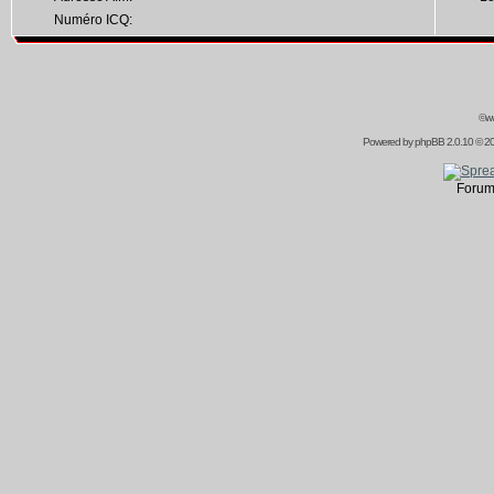
Numéro ICQ:
©ww
Powered by
phpBB
2.0.10 © 20
Forum