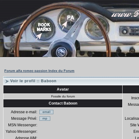
Forum alfa romeo passion Index du Forum
Voir le profil :: Baboon
Avatar
Fossile du forum
Inscr
Contact Baboon
Messa
Adresse e-mail:
Message Privé:
Localisa
MSN Messenger:
Site
Yahoo Messenger:
Em
Adresse AIM:
Lo