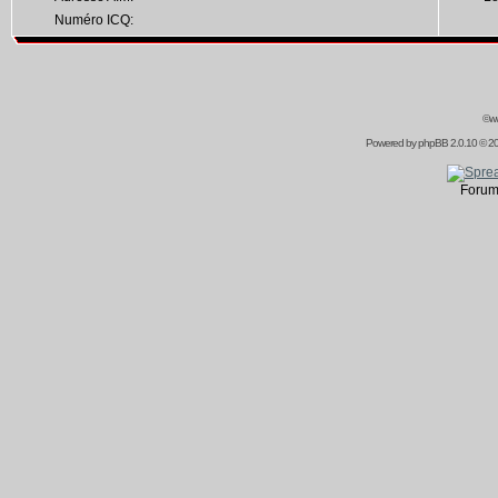
Numéro ICQ:
©ww
Powered by
phpBB
2.0.10 © 20
Forum