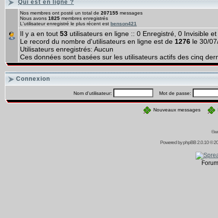
Qui est en ligne ?
Nos membres ont posté un total de
207155
messages
Nous avons
1825
membres enregistrés
L'utilisateur enregistré le plus récent est
benson421
Il y a en tout
53
utilisateurs en ligne :: 0 Enregistré, 0 Invisible e
Le record du nombre d'utilisateurs en ligne est de
1276
le 30/07
Utilisateurs enregistrés: Aucun
Ces données sont basées sur les utilisateurs actifs des cinq der
Connexion
Nom d'utilisateur:
Mot de passe:
Nouveaux messages
©ww
Powered by
phpBB
2.0.10 © 20
Forum