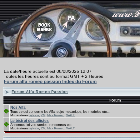
La date/heure actuelle est 08/08/2026 12:07
Toutes les heures sont au format GMT + 2 Heures
Forum alfa romeo passion Index du Forum
Forum Alfa Romeo Passion
Forum
Nos Alfa
Tous ce qui concerne les Alfa, sujet mecanique, les modeles etc...
Modérateurs
sylvain
,
ZM
,
Max Romeo
,
WALT
Le bistrot des alfistes
Annoncez ici vos sorties, rencontres etc...
Modérateurs
sylvain
,
ZM
,
Max Romeo
,
WALT