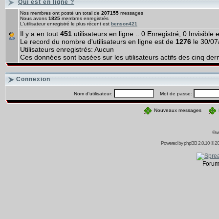
Qui est en ligne ?
Nos membres ont posté un total de
207155
messages
Nous avons
1825
membres enregistrés
L'utilisateur enregistré le plus récent est
benson421
Il y a en tout
451
utilisateurs en ligne :: 0 Enregistré, 0 Invisible
Le record du nombre d'utilisateurs en ligne est de
1276
le 30/07
Utilisateurs enregistrés: Aucun
Ces données sont basées sur les utilisateurs actifs des cinq der
Connexion
Nom d'utilisateur:
Mot de passe:
Nouveaux messages
©ww
Powered by
phpBB
2.0.10 © 20
Forum