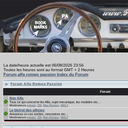
La date/heure actuelle est 06/08/2026 23:56
Toutes les heures sont au format GMT + 2 Heures
Forum alfa romeo passion Index du Forum
Forum Alfa Romeo Passion
Forum
Nos Alfa
Tous ce qui concerne les Alfa, sujet mecanique, les modeles etc...
Modérateurs
sylvain
,
ZM
,
Max Romeo
,
WALT
Le bistrot des alfistes
Annoncez ici vos sorties, rencontres etc...
Modérateurs
sylvain
,
ZM
,
Max Romeo
,
WALT